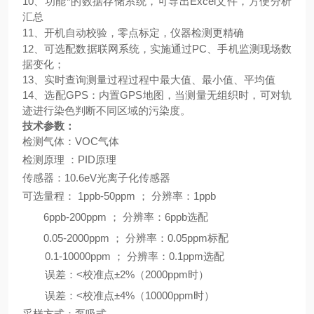
10、功能*的数据存储系统，可导出Excel文件，方便分析
汇总
11、
开机自动
校验，零点标定，
仪器检测更精确
12、可选配数据联网系统，实施通过PC、手机监测现场数
据变化；
13、
实时查询测量过程过程中最大值、最小值、平均值
14、选配
GPS：内置GPS地图，
当
测量无组织时，可对轨
迹进行染色判断不同区域的污染度。
技术参数：
检测气体：
VOC气体
检测原理
：
PID
原理
传感器：
10.6eV光离子化传感器
可选量程：
1ppb-50ppm ； 分辨率：1ppb
6ppb-200ppm ； 分辨率：6ppb
选配
0.05-2000ppm ； 分辨率：0.05ppm
标配
0.1-10000ppm ； 分辨率：0.1ppm
选配
误差：
<校准点±2%（2000ppm时）
误差：
<校准点±4%（10000ppm时）
采样方式
：泵吸式