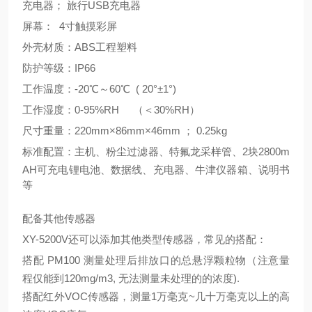
充电器；
旅行
USB充电器
屏幕：
4寸触摸彩屏
外壳材质：
ABS工程塑料
防护等级：
IP66
工作温度：
-
20
℃～
6
0℃
( 20°±1°)
工作湿度：
0-95%RH
（＜
30%RH）
尺寸重量：
220
mm×
86
mm×
46
mm ；
0.25kg
标准配置：主机、粉尘过滤器、特氟龙采样管、
2块2
8
00m
AH可充电锂电池、数据线、充电器、牛津仪器箱、说明书
等
配备其他传感器
XY-5200V
还可以添加其他类型传感器，常见的搭配：
搭配
PM100 测量处理后排放口的总悬浮颗粒物（注意量
程仅能到120mg/m3, 无法测量未处理的的浓度).
搭配红外
VOC传感器，测量1万毫克~几十万毫克以上的高