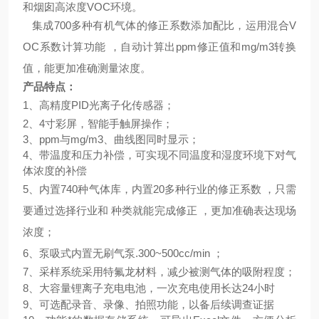
和烟囱高浓度VOC环境。
集成
700多种有机气体的修正系数添加配比，运用混合V
OC系数计算功能 ，自动计算出ppm修正值和mg/m3转换
值，能更加准确测量浓度。
产品特点：
1、
高精度
PID光离子化传感器；
2、4寸彩屏，智能手触屏操作；
3、ppm与mg/m3、曲线图同时显示；
4、
带温度和压力补偿，可实现不同温度和
湿度
环境下对气
体浓度的补偿
5、
内置
740种气体库，
内置
20多种
行业的修正系数
，只需
要通过选择行业和
种类就能完成修正
，更加准确表达现场
浓度；
6、
泵吸式内置无刷气泵
.300~500cc/min
；
7、采样系统采用
特氟龙材料，减少被测气体的吸附程度；
8、
大容量锂离子充电电池，一次充电使用长达
24小时
9、可选配录音、录像、拍照功能，以备后续调查证据