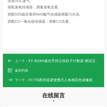
浓度VOC废气。
搭配臭氧传感器，测量臭氧含量。
搭配
H2S硫化氢和NH3氨气传感器测量污水池。
搭配
CO一氧化碳传感器，测量CO含量。
XY-3016H激光手持尘埃粒子计数器 测试洁净环境
上一个：
返回列表
XY-TI5夜间巡逻便携式人体感应热成像夜视仪
下一个：
在线留言