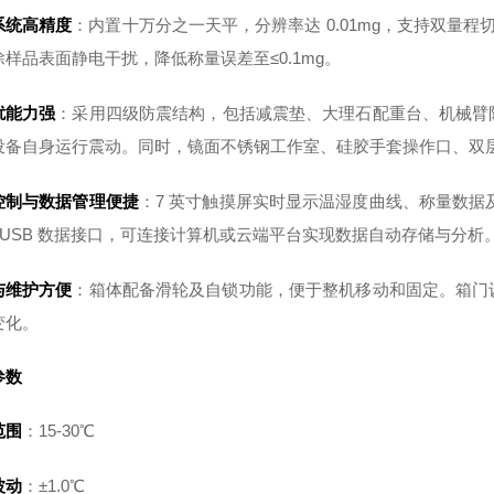
系统高精度
：内置十万分之一天平，分辨率达 0.01mg，支持双量程切换
样品表面静电干扰，降低称量误差至≤0.1mg。
扰能力强
：采用四级防震结构，包括减震垫、大理石配重台、机械臂
设备自身运行震动。同时，镜面不锈钢工作室、硅胶手套操作口、双
控制与数据管理便捷
：7 英寸触摸屏实时显示温湿度曲线、称量数据
和 USB 数据接口，可连接计算机或云端平台实现数据自动存储与分析
与维护方便
：箱体配备滑轮及自锁功能，便于整机移动和固定。箱门
变化。
参数
范围
：15-30℃
波动
：±1.0℃