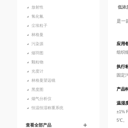
低浓
放射性
氢化氰
是一
尘埃粒子
林格曼
应用
污染源
组织
烟羽图
颗粒物
执行
光度计
固定
林格曼望远镜
产品
黑度图
烟气分析仪
温湿
恒温恒湿称重系统
±1
5℃。
查看全部产品