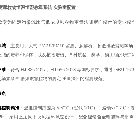
度颗粒物恒温恒湿称重系统 实验室配置
款专为固定污染源废气低浓度颗粒物重量法测定而设计的专业设
领域
：主要用于大气 PM2.5/PM10 监测、源解析、超低排放监
细胞的培养和保存，以及植物培植、育种试验、酶学、酶工程的研究
标准
：符合 HJ 836-2017、HJ 656-2013 等国标要求，通过 GB/T 16
污染源废气 低浓度颗粒物的测定 重量法》的检测规范。
特点
度控制精准
：温度控制范围为 5-50℃（默认 20℃），波动≤±0.2℃；湿
% RH。采用上送风下吸风循环风道设计，配合镍铬合金电加热与超声