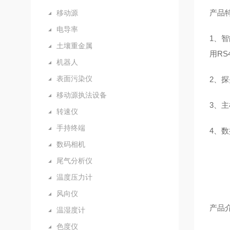
产品
移动源
电导率
1、
土壤重金属
用RS
机器人
表面污染仪
2、
移动源执法设备
3、
转速仪
手持终端
4、
数码相机
尾气分析仪
温度压力计
风向仪
产品
温湿度计
色度仪