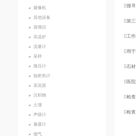

搜寻
摄像机
其他设备

第三
蒸馏仪

工作
高温炉
流量计

用于
采样
微压计

石材
辐射热计

医院
采泥器
沉积物

检查
土壤

检查
声级计
暴露计
烟气