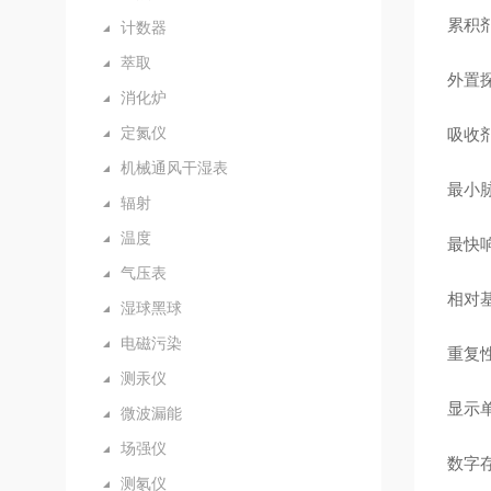
累积剂
计数器
萃取
外置探
消化炉
定氮仪
吸收剂
机械通风干湿表
最小
辐射
温度
最快
气压表
相对
湿球黑球
电磁污染
重复
测汞仪
显示
微波漏能
场强仪
数字
测氡仪