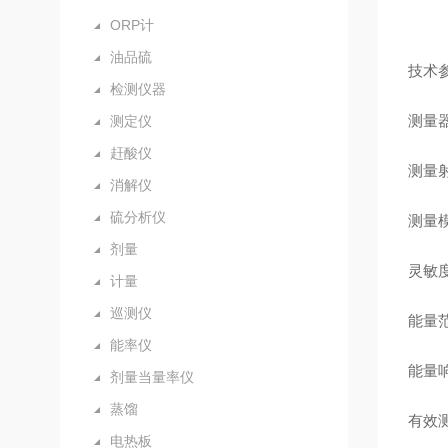
ORP计
油品硫
技术
检测仪器
测量
测定仪
赶酸仪
测量
消解仪
硫分析仪
测量
剂量
灵敏
计量
巡测仪
能量
能率仪
能量
剂量当量率仪
蒸馏
有效
电热板