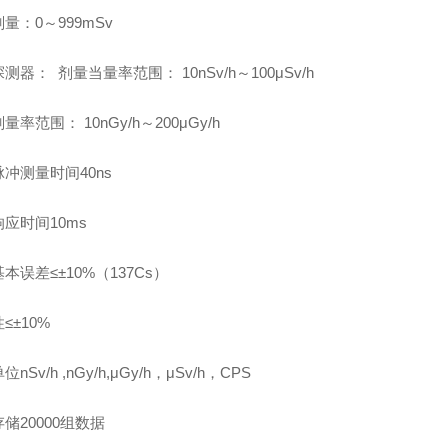
量：0～999mSv
测器： 剂量当量率范围： 10nSv/h～100μSv/h
量率范围： 10nGy/h～200μGy/h
脉冲测量时间
40ns
响应时间
10ms
基本误差
≤±10%（137Cs）
性
≤±10%
单位
nSv/h ,nGy/h,μGy/h，μSv/h，CPS
存储
20000组数据