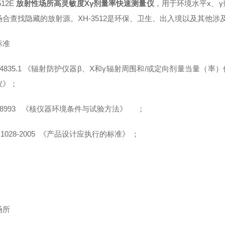
512E
放射性场所高灵敏度Xγ剂量率快速测量仪
，用于环境水平x、
场合查找隐藏的放射源。XH-3512是环保、卫生、出入境以及其他
标准
T 4835.1 《辐射防护仪器β、X和γ辐射周围和/或定向剂量当量
仪》；
T 8993 《核仪器环境条件与试验方法》 ；
B 1028-2005 《产品设计应执行的标准》 ；
场所