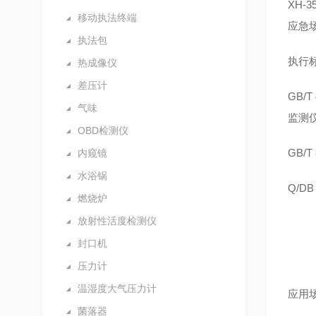
XH-3
移动执法终端
应急
执法包
执行
热成像仪
差压计
GB/
气味
监测
OBD检测仪
GB/
内窥镜
水浴锅
Q/D
燃烧炉
放射性活度检测仪
封口机
压力计
温湿度大气压力计
应用
菌落器