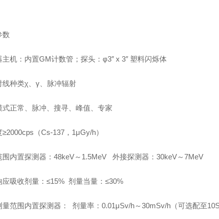
参数
器
主机：内置GM计数管；探头：φ3″ x 3″ 塑料闪烁体
射线种类
χ、γ、脉冲辐射
模式
正常、脉冲、搜寻、峰值、专家
度
≥2000cps（Cs-137，1μGy/h）
范围
内置探测器：48keV～1.5MeV 外接探测器：30keV～7MeV
响应
吸收剂量：≤15% 剂量当量：≤30%
测量范围
内置探测器： 剂量率：0.01μSv/h～30mSv/h（可选配至10S