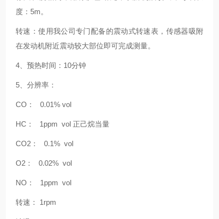
度：
5m
。
转速：使用我公司专门配备的震动式转速表，传感器吸附
在发动机附近震动较大部位即可完成测量。
4
、预热时间：
10
分钟
5
、分辨率：
CO
：
0.01% vol
HC
：
1ppm
vol
正己烷当量
CO2
：
0.1%
vol
O2
：
0.02%
vol
NO
：
1ppm
vol
转速：
1rpm