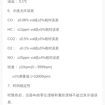
油温：
0.1
℃
6
、示值允许误差
CO
： ±
0.06% vol
或±
5%
相对误差
HC
： ±
12ppm vol
或±
5%
相对误差
CO2
： ±
0.5% vol
或±
5%
相对误差
O2
：
±
0.1% vol
或±
5%
相对误差
NO
： ±
25ppm vol
或±
4%
相对误差
转速： ±
10rpm(0
～
9999rpm)
±
1%
测量值
(>10000rpm)
7
、时间稳定性
经预热后，仪器
4h
的零位漂移和量距漂移不超过其示值误
差。