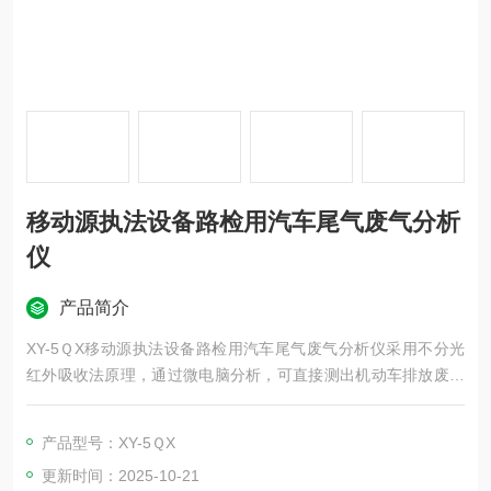
移动源执法设备路检用汽车尾气废气分析
仪
产品简介
XY-5ＱX移动源执法设备路检用汽车尾气废气分析仪采用不分光
红外吸收法原理，通过微电脑分析，可直接测出机动车排放废气
中的HC、CO及CO2的浓度；采用电化学原理测量废气中的NO和
O2的浓度，并可根据测得的CO、CO2、HC和O2的浓度计算出
产品型号：XY-5ＱX
过量空气系数λ。该仪器引进技术，采用直流大容量电池供电，具
更新时间：2025-10-21
有测量准确、操作简便、耐用程度高、检测速度快等优点。