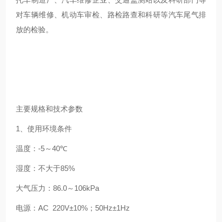
对车辆维修、机动车审检、路检路查和科研等汽车尾气排
放的检验。
主要规格和技术参数
1
、使用环境条件
温度：
-5
～
40
℃
湿度：不大于
85%
大气压力：
86.0
～
106kPa
电源：
AC
220V
±
10%
；
50Hz
±
1Hz