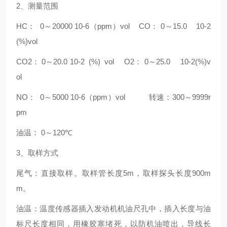
2
、测量范围
HC
：
0
～
20000 10-6
（
ppm
）
vol
CO
：
0
～
15.0
10-2
(%)vol
CO2
：
0
～
20.0 10-2
(%)
vol
O2
：
0
～
25.0
10-2(%)v
ol
NO
：
0
～
5000 10-6
（
ppm
）
vol
转速：
300
～
9999r
pm
油温：
0
～
120
℃
3
、取样方式
尾气：直接取样。取样管长度
5m
，取样探头长度
900m
m
。
油温：温度传感器插入发动机机油尺孔中，插入长度与油
标尺长度相同，用橡胶塞堵死，以防机油喷出，导线长