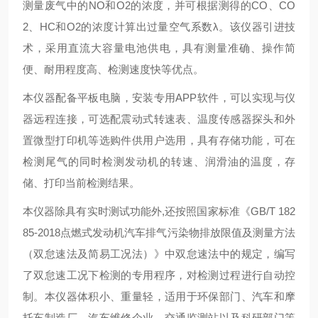
测量废气中的NO和O2的浓度，并可根据测得的CO、CO
2、HC和O2的浓度计算出过量空气系数λ。该仪器引进技
术，采用直流大容量电池供电，具有测量准确、操作简
便、耐用程度高、检测速度快等优点。
本仪器配备平板电脑，安装专用APP软件，可以实现与仪
器远程连接，可选配震动式转速表、温度传感器探头和外
置微型打印机等选购件供用户选用，具有存储功能，可在
检测尾气的同时检测发动机的转速、润滑油的温度，存
储、打印当前检测结果。
本仪器除具有实时测试功能外,还按照国家标准《GB/T 182
85-2018点燃式发动机汽车排气污染物排放限值及测量方法
（双怠速法及简易工况法）》中双怠速法中的规定，编写
了双怠速工况下检测的专用程序，对检测过程进行自动控
制。本仪器体积小、重量轻，适用于环保部门、汽车和摩
托车制造厂、汽车维修企业、交通监测站以及科研部门等