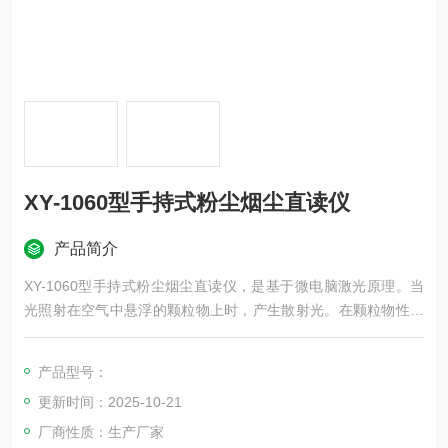
XY-1060型手持式粉尘烟尘直读仪
产品简介
XY-1060型手持式粉尘烟尘直读仪，是基于微电脑激光原理。当
光照射在空气中悬浮的颗粒物上时，产生散射光。在颗粒物性质
一定的条件下，颗粒物的散射光强度与其质量浓度成正比，通过
测量散射光强度，应用质量浓度转换系数值，求得颗粒物质量浓
产品型号：
度。
更新时间：2025-10-21
厂商性质：生产厂家