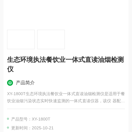
生态环境执法餐饮业一体式直读油烟检测
仪
产品简介
XY-1800T生态环境执法餐饮业一体式直读油烟检测仪是适用于餐
饮业油烟污染状态实时快速监测的一体式直读仪器，该仪 器配备
全程伴热和测量工况等功能，采用恒流采样和激光散射的方式来
测量烟道内的油烟浓度，能够高效、快速和准确的测量油烟浓
产品型号：XY-1800T
度，提高监测的效率，减轻监测的工作量。
更新时间：2025-10-21