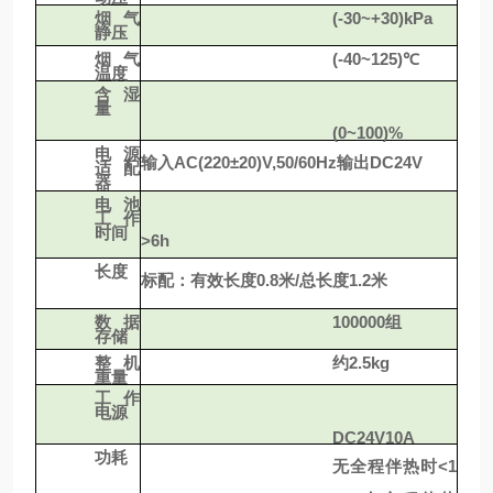
烟气
(-30~+30)kPa
静压
烟气
(-40~125)℃
温度
含湿
量
(0~100)%
电源
输入
AC(220±20)V,50/60H
z
输出
DC24V
适配
器
电池
工作
时间
>6h
长度
标配：有效长度
0.8
米
/
总长度
1.2
米
数据
100000组
存储
整机
约2.5k
g
重量
工作
电源
DC24V10A
功耗
无全程伴热时
<1