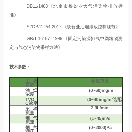
DB11/1488
《北京市餐饮业大气污染物排放标
准》
SZDB/Z 254-2017
《饮食业油烟排放控制规范》
GB/T 16157 -1996
《固定污染源排气中颗粒物测
定与气态污染物采样方法》
技术参数：
主要
参数范围
参数
油烟
(0~60)mg/m
浓度
TVO
(0~40)mg/m³
选配
C浓度
2.0L/min
采样
流量
烟气
(1~45)m/s
流速
烟气
(0~2000)Pa
动压