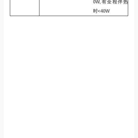
0W,
有全程伴热
时
<40W