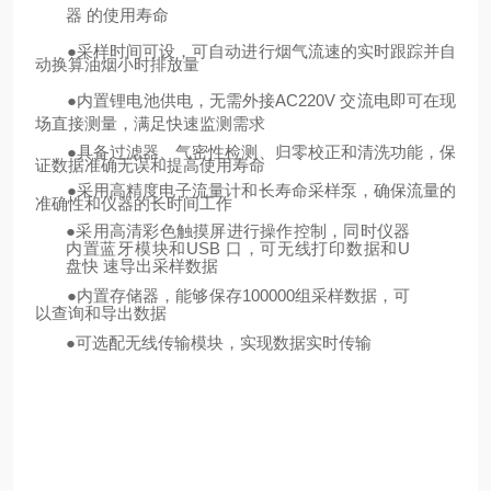
器
的使用寿命
●
采样时间可设，可自动进行烟气流速的实时跟踪并自
动换算油烟小时排放量
●
内置锂电池供电，无需外接
AC
220V
交流电即可在现
场直接测量，满足快速监测需求
●
具备过滤器、气密性检测、归零校正和清洗功能，保
证数据准确无误和提高使用寿命
●
采用高精度电子流量计和长寿命采样泵，确保流量的
准确性和仪器的长时间
工作
●
采用高清彩色触摸屏进行操作控制，同时仪器
内置蓝牙模块和
USB
口，可无线打印数据和
U
盘快
速导出采样数据
●
内置存储器，能够保存100000组采样数据，可
以查询和导出数据
●
可选配无线传输模块，实现数据实时传输