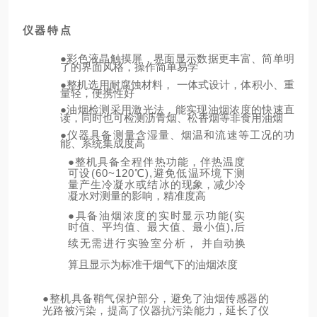
仪
器
特
点
●
彩色液晶触摸屏，界面显示数据更丰富、简单明
了的界面风格，操作简单易学
●
整机选用耐腐蚀材料，
一体式设计，体积小、重
量轻，便携性好
●
油烟检测采用激光法，能实现油烟浓度的快速直
读，同时也可
检测沥青烟、松香烟等非食用油烟
●
仪器具备测量含湿量、烟温和流速等工况的功
能、系统集成度高
●
整机具备全程伴热功能，伴热温度
可设(60~12
0℃),
避免低温环境下测
量产生冷凝水或结冰的
现象，减少冷
凝水对测量的影响，精准度高
●
具备油烟浓度的实时显示功能(实
时值、平均值、最大值、最小值),后
续无需进行实验室分析，
并自动换
算且显示为标准干烟气下的油烟浓度
●
整机具备鞘气保护部分，避免了油烟传感器的
光路被污染，提高了仪器抗
污染能力，延长了仪