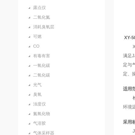
露点仪
二氧化氮
消耗臭氧层
可燃
XY
CO
X
满足
J
有毒有害
定与
一氧化碳
定、
二氧化碳
光气
适用
臭氧
浊度仪
环境
氮氧化物
采用
气溶胶
J
气体采样器