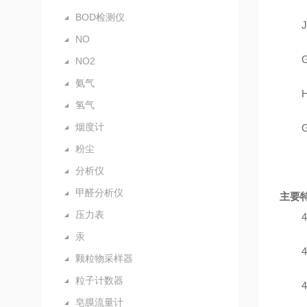
BOD检测仪
J
NO
G
NO2
氨气
H
氢气
烟度计
粉尘
分析仪
甲醛分析仪
主要
压力表
4
汞
4
颗粒物采样器
粒子计数器
4
皂膜流量计