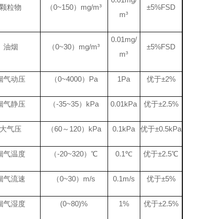
颗粒物
（
0~
15
0
）
mg/m
³
±
5%FSD
m
³
0.
0
1
mg/
油烟
（
0~
3
0
）
mg/m
³
±
5%FSD
m
³
烟气动压
（
0~
40
00
）
Pa
1Pa
优于
±2%
烟气静压
（
-35~35
）
kPa
0.01kPa
优于
±2.5%
大气压
（
60
～
120
）
kP
a
0.1
kP
a
优于
±0.5kPa
烟气温度
（
-20~
3
20
）℃
0.
1
℃
优于
±2
.5
℃
烟气流速
（
0~30
）
m/s
0.1m/s
优于
±5%
烟气湿度
(0~
80
)%
1%
优于
±2.5%