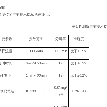
指标
检测仪
的主要技术指标见表
1
所示
。
表
1
检测仪
主要技术
主要参数
参数范围
分辨率
准确度
采样流量
1.0
L/min
0.1L/min
优于
±2
.
5%
延时时间
0
～
23h59min
1
s
优于
±0.2%
采样时间
1min
～
99min
1
s
优于
±0.2%
0.
0
1
mg/
甲烷总烃
（
0~
1
00
）
mg/m
³
±
5%FSD
m
³
0.
0
1
mg/