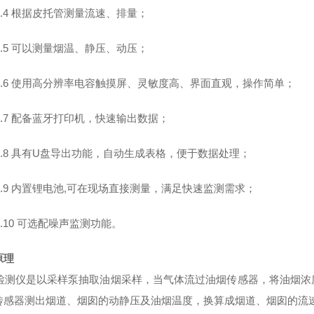
.4
根据皮托管测量流速、排量；
.5
可以测量烟温、静压、动压；
.6
使用高分辨率电容触摸屏、灵敏度高、界面直观，操作简单；
.7
配备蓝牙打印机，快速输出数据；
.8
具有
U
盘导出功能，自动生成表格，便于数据处理；
.9
内置锂电池
,
可在现场直接测量，满足快速监测需求；
.10
可选配噪声监测功能。
原理
检测仪是以采样泵抽取油烟采样，当气体流过油烟传感器，将油烟浓
传感器测出烟道、烟囱的动静压及油烟温度，换算成烟道、烟囱的流