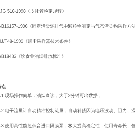
JG 518-1998
《皮托管检定规程》
B16157-1996
《固定污染源排气中颗粒物测定与气态污染物采样方
J/T48-1999
《烟尘采样器技术条件》
GB18483
《饮食业油烟排放标准》
特点
.1
现场操作简单，油烟直读，大于
2
分钟可出数据；
.2
电子
流量计自动精准控制流量，
自动补偿因为电压波动、阻力、
.3
使用高性能超低音进口隔膜泵，极大提高稳定性，使用寿命长、