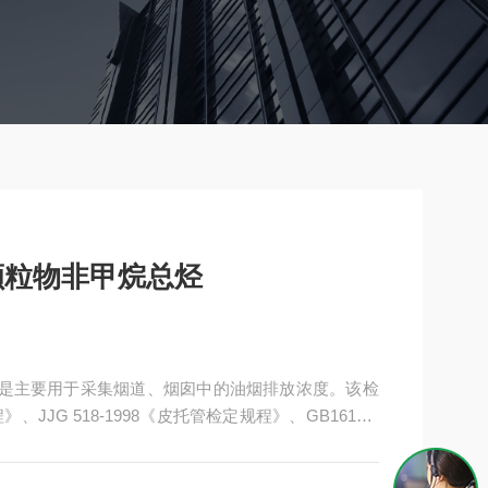
烟颗粒物非甲烷总烃
烃，是主要用于采集烟道、烟囱中的油烟排放浓度。该检
》、JJG 518-1998《皮托管检定规程》、GB16157-
物采样方法》、HJ/T48-1999《烟尘采样器技术条
的要求，产品性能稳定、操作方便、小型便携、流量稳