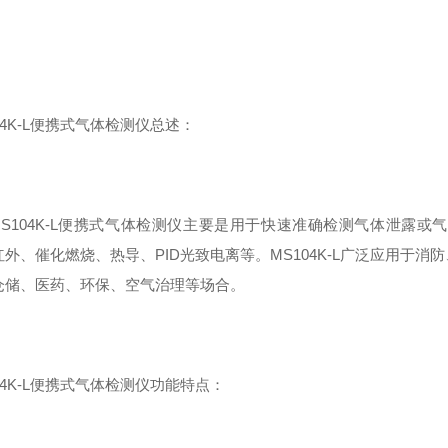
04K-L便携式气体检测仪
总述：
S104K-L便携式气体检测仪
主要是
用于
快速准确检测
气体
泄露或
红外、催化燃烧、
热导、
PID
光致电离
等。
MS104K-L
广泛应用于
消防
仓储、
医药、环保、空气治理等场合。
04K-L便携式气体检测仪
功能特点：