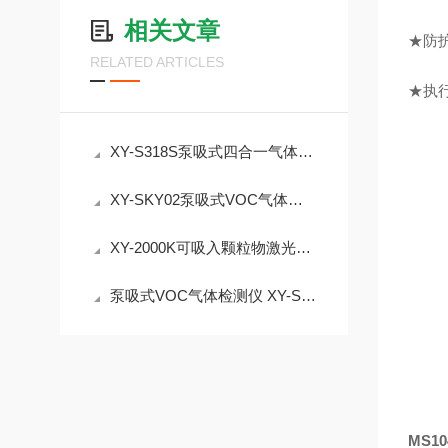
相关文章
★防护
RELATED ARTICLES
★执
XY-S318S泵吸式四合一气体检测仪，彩色触摸屏Linux系统，支持北斗GPRS定位
XY-SKY02泵吸式VOC气体检测仪 挥发性有机物监测介绍
XY-2000K可吸入颗粒物激光粉尘仪可同时选测1-6种气体
泵吸式VOC气体检测仪 XY-SKY02,量程0~1000ppm可选
MS1