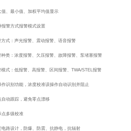
大值、最小值、
加权
平均值
显示
种报警方式报警模式设置
警方式：声光报警、震动报警
、
语音报警
警种类：浓度报警、欠压报警、故障报警
、
泵堵塞报警
警模式：低报警、高报警、区间报警、
TWA/STEL
报警
操作识别功能
，
浓度校准误操作自动识别并阻止
点自动跟踪
，
避免
零点漂移
标点多级校准
安电路设计
，
防爆、防震、抗静电，抗
辐射