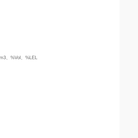
/m3、%V
ol
、
%LEL