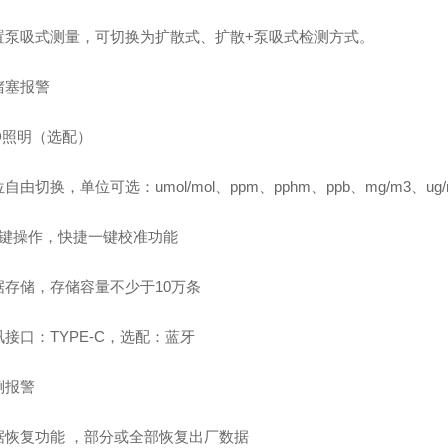
置泵吸式
测量
，
可切换为扩散式、扩散
+泵吸式检测方式。
堵塞报警
D照明（选配）
位自由切换，单位可选：
umol/mol、
ppm、
pphm、
ppb
、
mg/m3、ug
按键操作，快捷一键校准功能
据存储
，
存储容量不少于
10万条
讯接口
：
TYPE-C，选配：蓝牙
倒报警
据恢复功能
，
部分或全部恢复
出厂数据