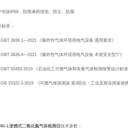
等级IP6
8，
防雨淋和浸泡、防尘
、
防腐
行标准：
GB
T
3836.1—20
21
《爆炸性气体环境用电气设备
通用要求》
GB
T
3836.
4
—20
21
《爆炸性气体环境用电气设备
本质安全型
“i"》
GBT
50493-2019 《石油化工可燃气体和有毒气体检测报警设计标
GB 15322.3-2019 《可燃气体探测器 第3部分：工业及商业用
04K-L便携式二氧化氮气体检测仪
技术参数：