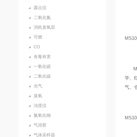
露点仪
二氧化氮
消耗臭氧层
可燃
MS1
CO
有毒有害
一氧化碳
M
二氧化碳
学、
光气
气、
臭氧
浊度仪
氮氧化物
MS1
气溶胶
气体采样器