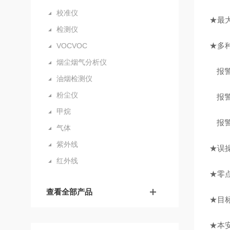
校准仪
★最
检测仪
★多
VOCVOC
烟尘烟气分析仪
报
油烟检测仪
粉尘仪
报
甲烷
报
气体
紫外线
★误
红外线
★零
查看全部产品
★目
★本