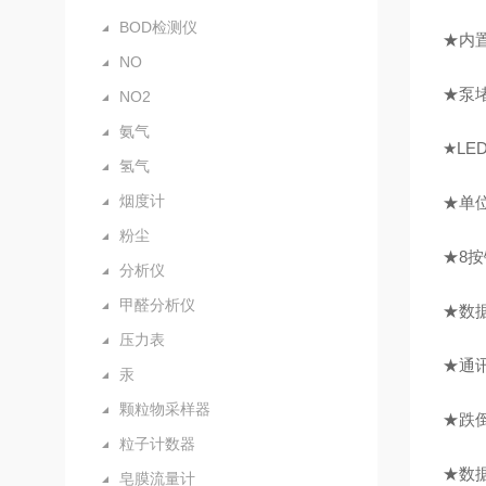
BOD检测仪
★
内
NO
★
泵
NO2
氨气
★
LE
氢气
烟度计
★单
粉尘
★
8
分析仪
甲醛分析仪
★数
压力表
★通
汞
颗粒物采样器
★
跌
粒子计数器
★数
皂膜流量计