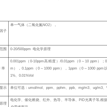
单一
气体（
二氧化氮NO2
），
因子
范围
0-20/500ppm 电化学原理
0.001ppm（0-10ppm高精度）/0.01ppm（0～10 ppm）；0
辨
率
m），0.1ppm（0～1000 ppm），1ppm（0～
1
000 ppm
1%
、
0.
0
1%Vol
显示
单位可选：
umol/mol
、
ppm
、
pphm
、
ppb
、
mg/m3
、
ug/m3
、
电化学、催化燃烧、红外、热导、半导体、
PID光离子等,
原理
户需求而定