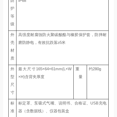
防
IP6
8
护
等
级
外
高强度耐腐蚀
防火聚碳酸酯与橡胶保护套，防摔耐
壳
磨防静电，有效抗跌落
≥5米
材
质
外
最大尺寸
165
×
64
×
61
mm(L×W
重
约
28
0g
型
×H)
含背夹厚度
量
尺
寸
标
标定罩、泵吸式气嘴、
说明书、合格证、
USB充电
准
器（含数据线）、仪器
包装盒