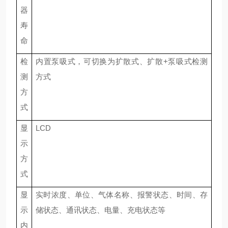
器
寿
命
检
内置泵吸式
，
可切换为扩散式、扩散
+泵吸式检测
测
方式
方
式
显
LCD
示
方
式
显
实时浓度、
单位、气体名称、
报警
状态
、时间、存
示
储
状态
、
通讯状态
、电量、充电状态等
内