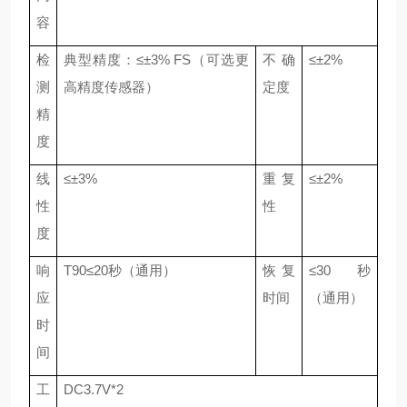
容
检
典型精度：
≤±
3
% FS（
可选更
不确
≤±
2
%
测
高精度传感器
）
定度
精
度
线
≤±
3
%
重
复
≤±
2
%
性
性
度
响
T90≤
2
0秒
（
通用
）
恢复
≤
3
0秒
应
时间
（
通用
）
时
间
工
DC
3.7
V
*2