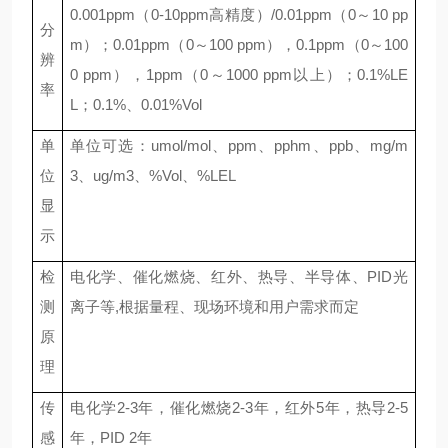
0.001ppm（0-10ppm高精度）/0.01ppm（0～10 pp
分
m）；0.01ppm（0～100 ppm），0.1ppm（0～100
辨
0 ppm），1ppm（0～
1
000 ppm以上）；0.1%LE
率
L；0.1%
、
0.
0
1%Vol
单
单位可选：
umol/mol
、
ppm
、
pphm
、
ppb
、
mg/m
位
3
、
ug/m3
、
%V
ol
、
%LEL
显
示
检
电化学、催化燃烧、红外、热导、半导体、
PID光
测
离子等,根据量程、现场环境和用户需求而定
原
理
传
电化学
2-3年，催化燃烧2-3年，红外5年，热导2-5
感
年，PID
2年