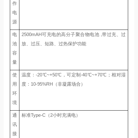
作
电
源
电
25
00mAH可充电的高分子聚合物电池 ,带过充、过
池
放、过压、短路、过热保护功能
容
量
使
温度
：
-
2
0℃~+
5
0℃
，
可定制
-
4
0℃~+70℃
；
相对湿
用
度：
10-9
5
%RH
（非凝露场合）
环
境
通
标准
Type-C（2小时充满电）
讯
接