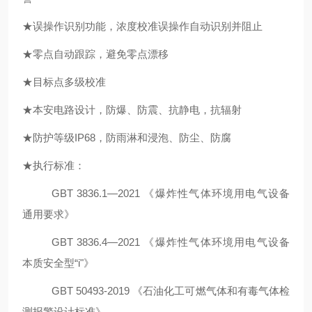
★误操作识别功能
，
浓度校准误操作自动识别并阻止
★零点自动跟踪
，
避免
零点漂移
★目标点多级校准
★本安电路设计
，
防爆、防震、抗静电，抗
辐射
★防护等级IP6
8，
防雨淋和浸泡、防尘
、
防腐
★执行标准：
GB
T
3836.1—20
21
《爆炸性气体环境用电气设备
通用要求》
GB
T
3836.
4
—20
21
《爆炸性气体环境用电气设备
本质安全型
“i"》
GBT
50493-2019 《石油化工可燃气体和有毒气体检
测报警设计标准》