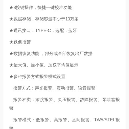
★
8按键操作，快捷一键校准功能
★数据存储
，
存储容量不少于
10万条
★通讯接口
：
TYPE-C，选配：蓝牙
★
跌倒报警
★数据恢复功能
，
部分或全部恢复
出厂数据
★最大值、最小值、
加权
平均值
显示
★多种报警方式报警模式设置
报警方式：声光报警、震动报警
、
语音报警
报警种类：浓度报警、欠压报警、故障报警
、
泵堵塞报
警
报警模式：低报警、高报警、区间报警、
TWA/STEL
报
警