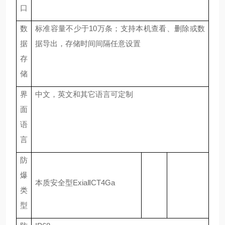
口
数
标准容量
不少于
10万条；支持本机查看、删除或数
据
据导出，存储时间间隔任意设置
存
储
界
中文，
英文和其它语言可定制
面
语
言
防
爆
本质安全型
ExiaⅡCT4Ga
类
型