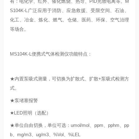
有：电化学、红外、催化燃烧、
热导、
PID
光致电离
等。
M
S104K-L
广泛应用于
消防、应急救援、受限空间、
石油、
化工、冶金、炼化、燃气、
仓储、
医药、环保、空气治理
等场合。
MS104K-L便携式气体检测仪
功能特点：
★
内置泵吸式
测量
，
可切换为扩散式、扩散
+泵吸式检测方
式。
★
泵堵塞报警
★
LED照明（选配）
★单位自由切换，单位可选：
umol/mol、
ppm、
pphm、
pp
b
、
mg/m3、ug/m3、%V
ol
、
%LEL