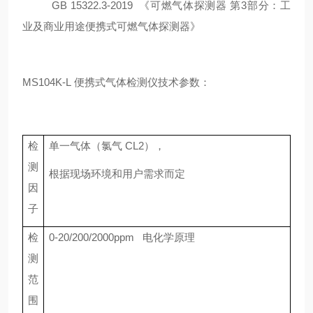
GB 15322.3-2019 《可燃气体探测器 第3部分：工
业及商业用途便携式可燃气体探测器》
MS104K-L
便携式气体检测仪
技术参数：
检
单一
气体（
氯气 CL2
），
测
根据现场环境和用户需求而定
因
子
检
0-20/200/2000ppm 电化学原理
测
范
围