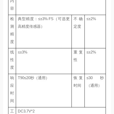
内
容
检
典型精度：
≤±
3
% FS（
可选更
不确
≤±
2
%
测
高精度传感器
）
定度
精
度
线
≤±
3
%
重
复
≤±
2
%
性
性
度
响
T90≤
2
0秒
（
通用
）
恢复
≤
3
0秒
应
时间
（
通用
）
时
间
工
DC
3.7
V
*2