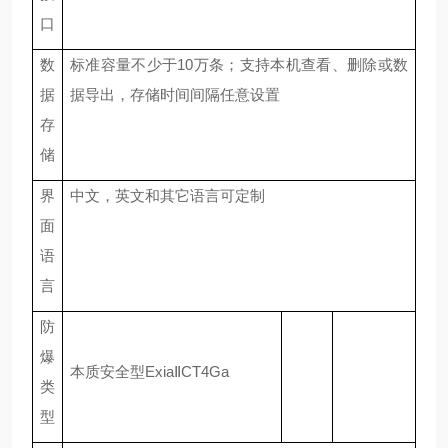
口
数
标准容量
不少于
10万条；支持本机查看、删除或数
据
据导出，存储时间间隔任意设置
存
储
界
中文，
英文和其它语言可定制
面
语
言
防
爆
本质安全型
ExiaⅡCT4Ga
类
型