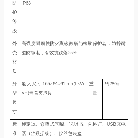
防
IP6
8
护
等
级
外
高强度耐腐蚀
防火聚碳酸酯与橡胶保护套，防摔耐
壳
磨防静电，有效抗跌落
≥5米
材
质
外
最大尺寸
165
×
64
×
61
mm(L×W
重
约
28
0g
型
×H)
含背夹厚度
量
尺
寸
标
标定罩、泵吸式气嘴、
说明书、合格证、
USB充电
准
器（含数据线）、仪器
包装盒