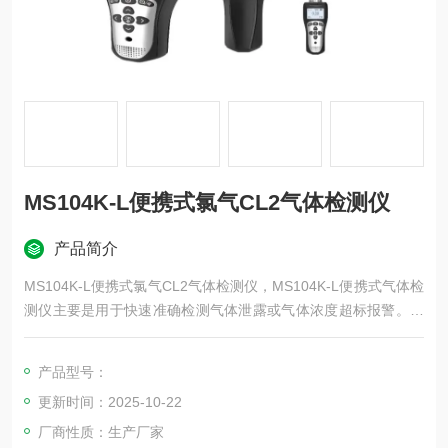
MS104K-L便携式氯气CL2气体检测仪
产品简介
MS104K-L便携式氯气CL2气体检测仪，MS104K-L便携式气体检
测仪主要是用于快速准确检测气体泄露或气体浓度超标报警。气
体检测的主要检测原理有：电化学、红外、催化燃烧、热导、PI
D光致电离等。MS104K-L广泛应用于消防、应急救援、受限空
产品型号：
间、石油、化工、冶金、炼化、燃气、仓储、医药、环保、空气
更新时间：2025-10-22
治理等场合。
厂商性质：生产厂家