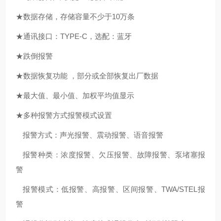
★数据存储
，
存储容量不少于
10万条
★通讯接口
：
TYPE-C，选配：蓝牙
★
跌倒报警
★数据恢复功能
，
部分或全部恢复
出厂数据
★最大值、最小值、
加权
平均值
显示
★多种报警方式报警模式设置
报警方式：声光报警、震动报警
、
语音报警
报警种类：浓度报警、欠压报警、故障报警
、
泵堵塞报
警
报警模式：低报警、高报警、区间报警、
TWA/STEL
报
警