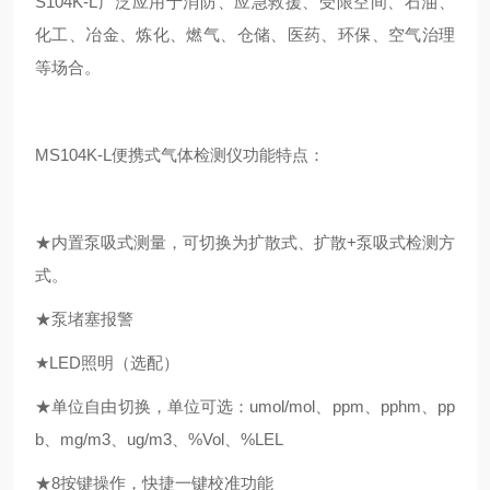
S104K-L
广泛应用于
消防、应急救援、受限空间、
石油、
化工、冶金、炼化、燃气、
仓储、
医药、环保、空气治理
等场合。
MS104K-L便携式气体检测仪
功能特点：
★
内置泵吸式
测量
，
可切换为扩散式、扩散
+泵吸式检测方
式。
★
泵堵塞报警
★
LED照明（选配）
★单位自由切换，单位可选：
umol/mol、
ppm、
pphm、
pp
b
、
mg/m3、ug/m3、%V
ol
、
%LEL
★
8按键操作，快捷一键校准功能