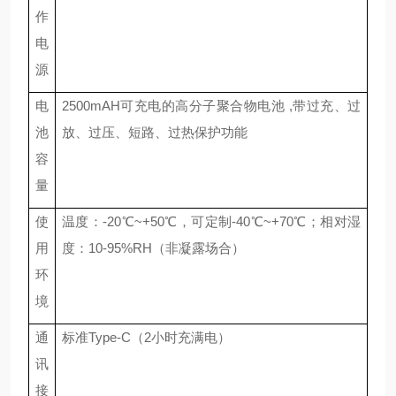
作
电
源
电
25
00mAH可充电的高分子聚合物电池 ,带过充、过
池
放、过压、短路、过热保护功能
容
量
使
温度
：
-
2
0℃~+
5
0℃
，
可定制
-
4
0℃~+70℃
；
相对湿
用
度：
10-9
5
%RH
（非凝露场合）
环
境
通
标准
Type-C（2小时充满电）
讯
接