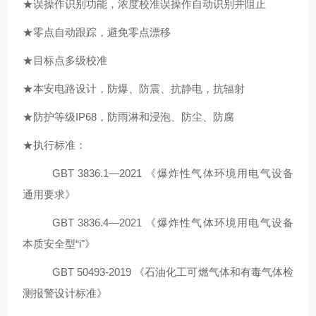
★误操作识别功能
，
浓度校准误操作自动识别并阻止
★零点自动跟踪
，
避免
零点漂移
★目标点多级校准
★本安电路设计
，
防爆、防震、抗静电，抗
辐射
★防护等级IP6
8，
防雨淋和浸泡、防尘
、
防腐
★执行标准：
GB
T
3836.1—20
21
《爆炸性气体环境用电气设备
通用要求》
GB
T
3836.
4
—20
21
《爆炸性气体环境用电气设备
本质安全型
“i"》
GBT
50493-2019 《石油化工可燃气体和有毒气体检
测报警设计标准》