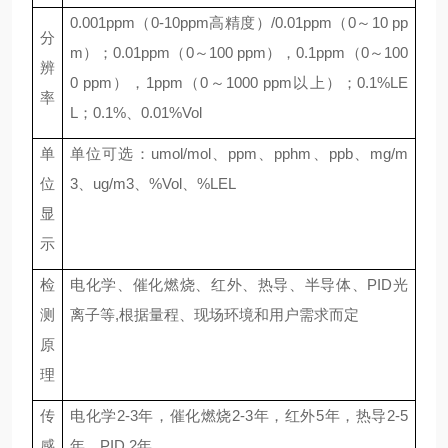
0.001ppm（0-10ppm高精度）/0.01ppm（0～10 pp
分
m）；0.01ppm（0～100 ppm），0.1ppm（0～100
辨
0 ppm），1ppm（0～
1
000 ppm以上）；0.1%LE
率
L；0.1%
、
0.
0
1%Vol
单
单位可选：
umol/mol
、
ppm
、
pphm
、
ppb
、
mg/m
位
3
、
ug/m3
、
%V
ol
、
%LEL
显
示
检
电化学、催化燃烧、红外、热导、半导体、
PID光
测
离子等,根据量程、现场环境和用户需求而定
原
理
传
电化学
2-3年，催化燃烧2-3年，红外5年，热导2-5
感
年，PID
2年