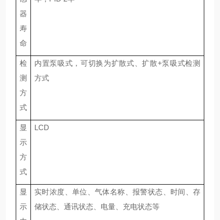
器
寿
命
检
内置泵吸式
，
可切换为扩散式、扩散
+泵吸式检测
测
方式
方
式
显
LCD
示
方
式
显
实时浓度、
单位、气体名称、
报警
状态
、时间、存
示
储
状态
、
通讯状态
、电量、充电状态等