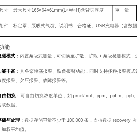
尺寸
最大尺寸
165
×
64
×
61
mm(L×W×H)
含背夹厚度
重
量
附件
标定罩、泵吸式气嘴、
说明书、合格证、
USB充电器（含数
功能
检测模式
：内置泵吸式测量，可切换至扩散、扩散 + 泵吸检测模式
功能丰富
：具备泵堵塞报警、跌倒报警功能，同时支持多种报警模式
浓度报警、欠压报警、故障报警等。
自由切换
：可自由切换浓度单位，如 μmol/mol、ppm、pphm、ppb、m
读取数据。
存储与处理
：数据存储容量不少于 100,000 条，支持数据 recov
、加权平均值。