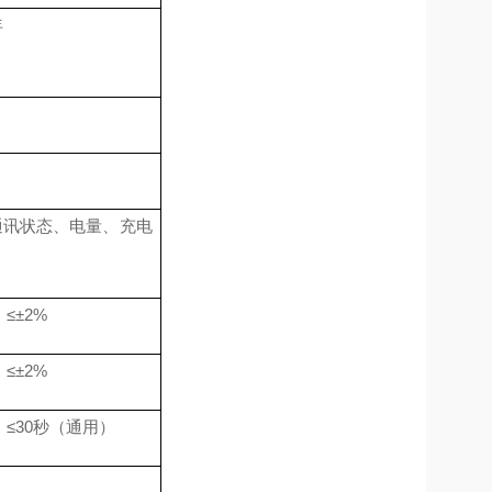
年
通讯状态
、电量、充电
≤±
2
%
≤±
2
%
≤
3
0秒
（
通用
）