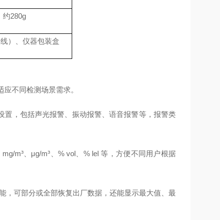
约
28
0g
据线）、仪器
包装盒
，适应不同检测场景需求。
设置，包括声光报警、振动报警、语音报警等，报警类
g/m³、μg/m³、% vol、% lel 等，方便不同用户根据
ery 功能，可部分或全部恢复出厂数据，还能显示最大值、最