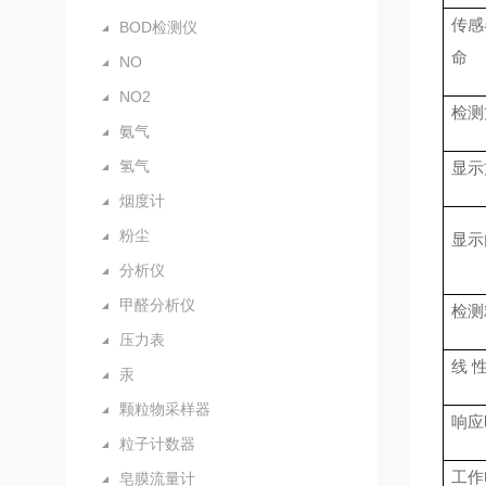
传感
BOD检测仪
命
NO
NO2
检测
氨气
氢气
显示
烟度计
粉尘
显示
分析仪
甲醛分析仪
检测
压力表
线
汞
颗粒物采样器
响应
粒子计数器
工作
皂膜流量计