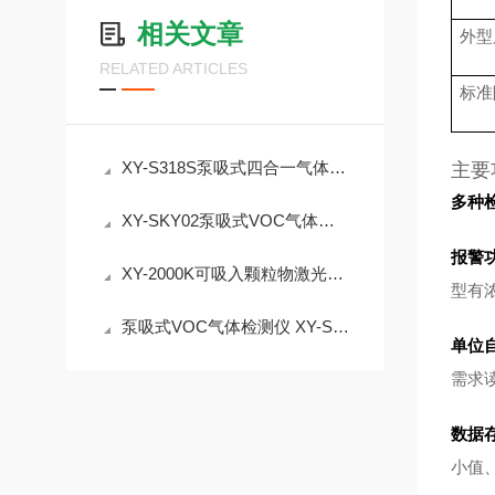
相关文章
外型
RELATED ARTICLES
标准
XY-S318S泵吸式四合一气体检测仪，彩色触摸屏Linux系统，支持北斗GPRS定位
主要
多种
XY-SKY02泵吸式VOC气体检测仪 挥发性有机物监测介绍
报警
XY-2000K可吸入颗粒物激光粉尘仪可同时选测1-6种气体
型有
泵吸式VOC气体检测仪 XY-SKY02,量程0~1000ppm可选
单位
需求
数据
小值