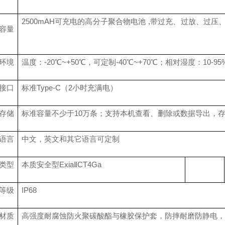
25
00mAH可充电的高分子聚合物电池 ,带过充、过放、过压
容量
环境
温度
：
-
2
0℃~+
5
0℃
，
可定制
-
4
0℃~+70℃
；
相对湿度：
10-9
5
接口
标准
Type-C（2小时充满电）
存储
标准容量
不少于
10万条；支持本机查看、删除或数据导出，
语言
中文，
英文和其它语言可定制
类型
本质安全型
ExiaⅡCT4Ga
等级
IP6
8
材质
高强度耐腐蚀
防火聚碳酸酯与橡胶保护套，防摔耐磨防静电，