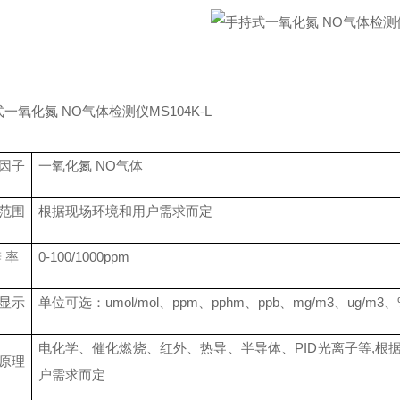
一氧化氮 NO气体检测仪MS104K-L
因子
一氧化氮
NO
气体
范围
根据现场环境和用户需求而定
辨
率
0-100/1000ppm
显示
单位可选：
umol/mol
、
ppm
、
pphm
、
ppb
、
mg/m3
、
ug/m3
、
电化学、催化燃烧、红外、热导、半导体、
PID光离子等,
原理
户需求而定