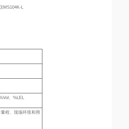
%V
ol
、
%LEL
根据量程、现场环境和用