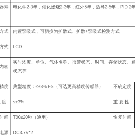
器寿
电化学
2-3年，催化燃烧2-3年，红外5年，热导2-5年，PID
2
方式
内置泵吸式
，
可切换为扩散式、扩散
+泵吸式检测方式
方式
LCD
实时浓度、
单位、气体名称、
报警
状态
、时间、存储
状态
、
内容
状态等
精度
典型精度：
≤±
3
% FS（
可选更高精度传感器
）
不确定度
性
度
≤±
3
%
重
复
性
时间
T90≤
2
0秒
（
通用
）
恢复时间
电源
DC
3.7
V
*2