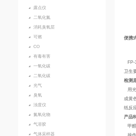
露点仪
二氧化氮
消耗臭氧层
可燃
便携
CO
有毒有害
FP
一氧化碳
卫生
二氧化碳
检测
光气
用光
臭氧
成黄
浊度仪
纸反
氮氧化物
产品
气溶胶
甲醛
气体采样器
操作