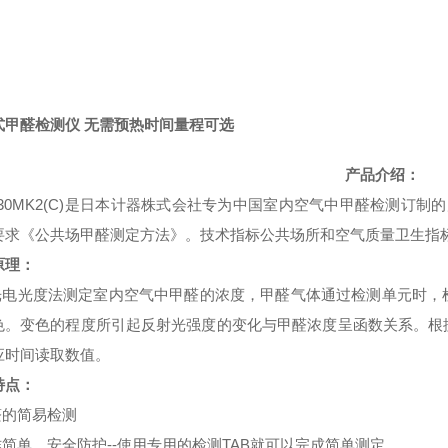
式甲醛检测仪 无需预热时间量程可选
产品介绍：
-30MK2(C)是日本计器株式会社专为中国室内空气中甲醛检测订制
要求《公共场甲醛测定方法》。技术指标公共场所和空气质量卫生指标中
原理：
电光度法测定室内空气中甲醛的浓度，甲醛气体通过检测单元时，
色。变色的程度所引起反射光强度的变化与甲醛浓度呈函数关系。根
应时间读取数值。
特点：
的简易检测
简单，安全防护--使用专用的检测TAB就可以完成简单测定