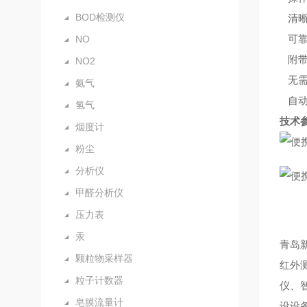
BOD检测仪
清晰
可靠
NO
附带
NO2
无需
氨气
自动
氢气
技术
烟度计
粉尘
分析仪
甲醛分析仪
压力表
汞
青岛
颗粒物采样器
红外
粒子计数器
仪、
皂膜流量计
设设