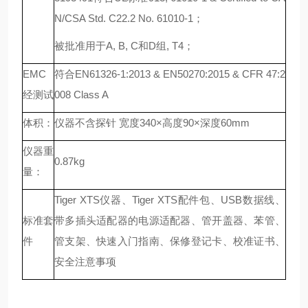
N/CSA Std. C22.2 No. 61010-1；
被批准用于
A, B, C和D组, T4；
EMC
符合
EN61326-1:2013 & EN50270:2015 & CFR 47:2
经测试
008 Class A
体积：
仪器不含探针
宽度340×高度90×深度60mm
仪器重
0.87kg
量：
Tiger XTS仪器、Tiger XTS配件包、USB数据线、
标准套
带多插头适配器的电源适配器、管开盖器、苯管、
件
管支架、快速入门指南、保修登记卡、校准证书、
安全注意事项