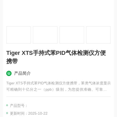
Tiger XTS手持式苯PID气体检测仪方便
携带
产品简介
Tiger XTS手持式苯PID气体检测仪方便携带，苯类气体浓度显示
可精确到十亿分之一（ppb）级别，为您提供准确、可靠的数
据。也可在“标准Tiger操作模式"下使用，无需使用苯前置滤管即
可主动检测到包括苯在内的挥发性有机化合物（VOC），检出浓
产品型号：
度低至1 ppb的苯等价物。这款气体检测仪具有热塑性弹性体外
更新时间：2025-10-22
模，而这种橡胶材料是半导电的，因此Tiger XT Select具有本质