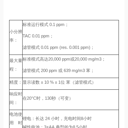
标准运行模式
0.1 ppm；
小分辨
TAC 0.01 ppm；
率：
滤管模式
0.01 ppm (res. 0.001 ppm)；
标准模式高达
20,000 ppm或20,000 mg/m3；
最大量
程：
滤管模式
200 ppm 或 639 mg/m3 苯；
精度：
显示读数
± 10 % ± 1位 苯（滤管模式）
响应时
在
20°C时，130秒（可变）
间：
电池使
锂电：长达
24 小时，充电时间8小时
用时
碱性电池：
3×AA,典型的为8.5小时