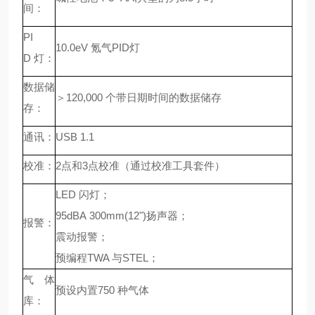
间：
PI
10.0eV 氪气PID灯
D 灯：
数据储
＞
120,000 个带日期时间的数据储存
存：
通讯：
USB 1.1
校准：
2点和3点校准（通过校准工具套件）
LED 闪灯；
95dBA 300mm(12")扬声器；
报警：
震动报警；
预编程
TWA 与STEL；
气体
预设内置
750 种气体
库：