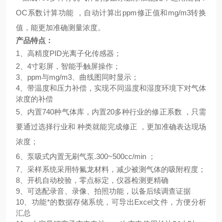
OC系数计算功能 ，自动计算出ppm修正值和mg/m3转换
值，能更加准确测量浓度。
产品特点：
1、
高精度
PID光离子化传感器；
2、4寸彩屏，智能手触屏操作；
3、ppm与mg/m3、曲线图同时显示；
4、
带温度和压力补偿，实现不同温度和
湿度
环境下对气体
浓度的补偿
5、
内置
740种气体库，
内置
20多种
行业的修正系数
，只需
要通过选择行业和
种类就能完成修正
，更加准确表达现场
浓度；
6、
泵吸式内置无刷气泵
.300~500cc/min
；
7、采样系统采用
特氟龙材料，减少被测气体的吸附程度；
8、
开机自动
校验，零点标定，
仪器检测更精确
9、可选配录音、录像、拍照功能，以备后续调查证据
10、功能*的数据存储系统，可导出Excel文件，方便分析
汇总