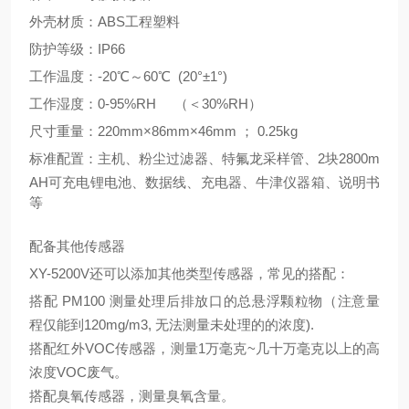
外壳材质：
ABS工程塑料
防护等级：
IP66
工作温度：
-
20
℃～
6
0℃
(20°±1°)
工作湿度：
0-95%RH
（＜
30%RH）
尺寸重量：
220
mm×
86
mm×
46
mm ；
0.25kg
标准配置：主机、粉尘过滤器、特氟龙采样管、
2块2
8
00m
AH可充电锂电池、数据线、充电器、牛津仪器箱、说明书
等
配备其他传感器
XY-5200V
还可以添加其他类型传感器，常见的搭配：
搭配
PM100 测量处理后排放口的总悬浮颗粒物（注意量
程仅能到120mg/m3, 无法测量未处理的的浓度).
搭配红外
VOC传感器，测量1万毫克~几十万毫克以上的高
浓度VOC废气。
搭配臭氧传感器，测量臭氧含量。