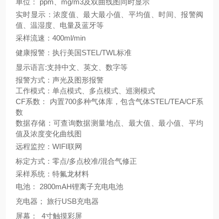
单位：
ppm、mg/m3及双曲线图同时显示
实时显示：浓度值、最大最小值、平均值、时间、报警阀
值、温湿度、电量及蓝牙等
采样流速：
400ml/min
健康报警：执行美国
STEL/TWL标准
显示语言
:支持中文、英文、数字等
报警方式：声光及图形报警
工作模式：单点模式、多点模式、巡测模式
CF系数： 内置700多种气体库，包含气体STEL/TEA/CF系
数
数据存储：可查询数据测量地点、最大值、最小值、平均
值及浓度变化曲线图
远程监控：
WIFI联网
标定方式：零点
/多点校准/混合气修正
采样系统：特氟龙材料
电池：
2800mAH锂离子充电电池
充电器；
旅行
USB充电器
屏幕：
4寸触摸彩屏