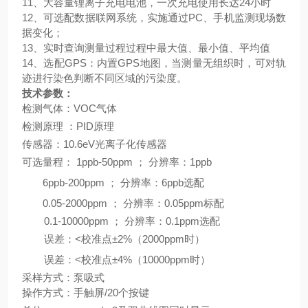
11、
大容量锂离子充电电池，一次充电使用长达
24小时
12、可选配数据联网系统，实施通过PC、手机监测现场数
据变化；
13、
实时查询测量过程过程中最大值、最小值、平均值
14、选配
GPS：内置GPS地图，
当
测量无组织时，可对轨
迹进行染色判断不同区域的污染度。
技术参数：
检测气体：
VOC气体
检测原理
：
PID
原理
传感器：
10.6eV光离子化传感器
可选量程：
1ppb-50ppm ； 分辨率：1ppb
6ppb-200ppm ； 分辨率：6ppb
选配
0.05-2000ppm ； 分辨率：0.05ppm
标配
0.1-10000ppm ； 分辨率：0.1ppm
选配
误差：
<校准点±2%（2000ppm时）
误差：
<校准点±4%（10000ppm时）
采样方式
：泵吸式
操作方式：手触屏
/20个按键