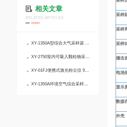
采样
相关文章
采样
RELATED ARTICLES
采样
XY-1350A型综合大气采样器 环境空气颗粒物采样器
采样
XY-2750室内可吸入颗粒物采样器 PM2.5/PM10采样
撞击
XY-01FJ便携式激光粉尘仪 90度散射 自动清洁
电池
XY-1350A环境空气综合采样器：多通道恒流恒温大气采样解决方案
显示
数据
外壳