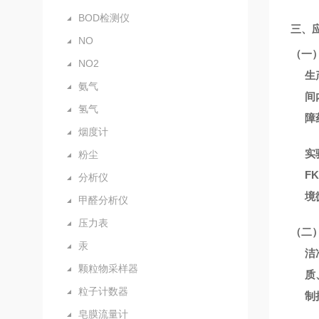
BOD检测仪
三、
NO
（一
NO2
生
氨气
间
氢气
障
烟度计
实
粉尘
F
分析仪
境
甲醛分析仪
压力表
（二
汞
洁
颗粒物采样器
质
粒子计数器
制
皂膜流量计