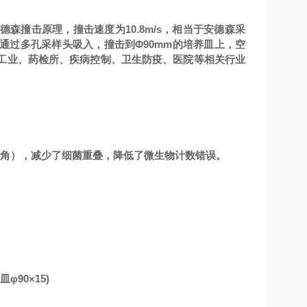
森撞击原理，撞击速度为10.8m/s，相当于安德森采
通过多孔采样头吸入，撞击到Φ90mm的培养皿上，空
品工业、药检所、疾病控制、卫生防疫、医院等相关行业
，无倒角），减少了细菌重叠，降低了微生物计数错误。
90×15)