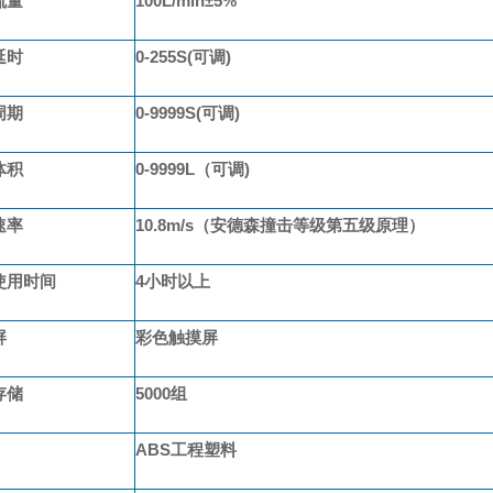
流量
100L/min±5%
延时
0-255S(可调)
周期
0-9999S(可调)
体积
0-9999L（可调)
速率
10.8m/s（安德森撞击等级第五级原理）
使用时间
4小时以上
屏
彩色触摸屏
存储
5000组
ABS工程塑料