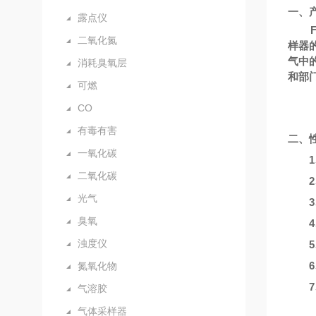
一、
露点仪
二氧化氮
样器
气中
消耗臭氧层
和部
可燃
CO
有毒有害
二、
一氧化碳
二氧化碳
光气
臭氧
浊度仪
氮氧化物
气溶胶
气体采样器