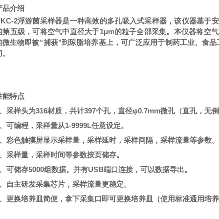
产品介绍
FKC-2
浮游菌采样器
是一种高效的多孔吸入式采样器，该仪器基于安德
的第五级，可将空气中直径大于1μm的粒子全部采集。本仪器将空气
的微生物即被“捕获"到琼脂培养基上，可广泛应用于制药工业、食
门。
性能特点
1、采样头为316材质，共计397个孔，直径φ0.7mm微孔（直孔
2、可编程，采样量从1-9999L任意设定。
3、彩色触摸屏显示采样量，采样延时，采样间隔，采样流量等参数。
4、采样量，采样时间等参数按页储存。
5、可储存5000组数据。并有USB端口连接，可以数据导出。
6、自主研发采集芯片，采样流量更稳定。
7、更换培养皿简便，拿下采集口即可更换培养皿（使用标准通用培养皿φ