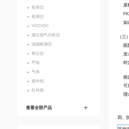
原
校准仪
F
检测仪
如
VOCVOC
烟尘烟气分析仪
（三
油烟检测仪
医
粉尘仪
发
时
甲烷
气体
病
紫外线
可
红外线
理
查看全部产品
四、