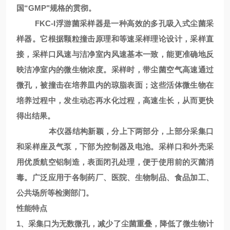
国“GMP"规格的贯彻。
FKC-I浮游菌采样器
是一种高效的多孔吸入式尘菌采
样器。它根据颗粒撞击原理和等速采样理论设计，采样直
接，采样口风速与洁净室内风速基本一致，能更准确地反
映洁净室内的微生物浓度。采样时，带尘菌空气高速通过
微孔，被撞击在培养皿内的琼脂表面；这些活体微生物在
培养过程中，发生动态再水化过程，高速生长，从而更快
得出结果。
本仪器结构新颖，分上下两部分，上部分采集口
和采样座及气泵，下部为控制器及电池。采样口和外壳采
用优质航空铝制造，表面闭孔处理，便于使用前的灭菌消
毒。
广泛应用于
各制药厂、医院、生物制品、食品加工、
公共场所等检测部门。
性能特点
1、
采集口为无数微孔，减少了尘菌重叠，降低了微生物计