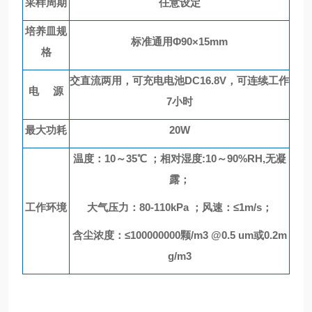
采样周期
任意设定
培养皿规
标准通用
Φ90×15mm
格
交直流两用，可充电电池
DC16.8V，可连续工作
电
源
7小时
最大功耗
20W
温度：
10
～
35
℃ ；相对湿度
:10
～
90%RH,
无凝
露；
工作环境
大气压力：
80-110kPa
；
风速：
≤1m/s
；
含尘浓度：
≤100000000颗/m3 @0.5 um或0.2m
g/m3