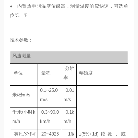
● 内置热电阻温度传感器，测量温度响应快速，可选单
位℃、℉
技术参数：
风速测量
分辨
单位
量程
精确度
率
0.1~25.0
0.01
米/秒m/s
m/s
m/s
千米/小时k
0.3~90.0
0.1k
m/h
km/h
m/h
英尺/分钟f
20~4925
1ft/
±(5%+1d)读数，或