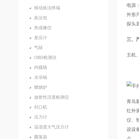
电源
移动执法终端
外形尺
执法包
探头直
热成像仪
差压计
三、
气味
主机
OBD检测仪
内窥镜
水浴锅
燃烧炉
放射性活度检测仪
青岛
封口机
红外
压力计
仪、
温湿度大气压力计
设设
菌落器
点