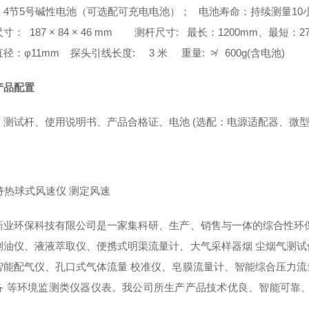
：4节5号碱性电池（可选配可充电电池）； 电池寿命：持续测量10
寸： 187 × 84 × 46 mm 测杆尺寸: 最长：1200mm、最短：2
径：φ11mm 探头引线长度: 3 米 重量: ≯ 600g(含电池)
产品配置
、测试杆、使用说明书、产品合格证、电池 (选配：电源适配器、微
新业环保科技有限公司是一家集科研、生产、销售与一体的综合性环
测油仪、液液萃取仪、便携式明渠流量计、大气采样器烟
尘烟气测试
智能配气仪、孔口式气体流量
校准仪、皂膜流量计、智能综合压力流
备
等环境监测类仪器仪表。我公司所生产产品技术优良、智能可靠