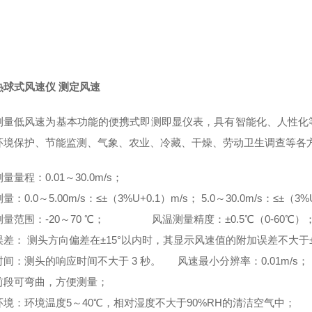
热球式风速仪 测定风速
测量低风速为基本功能的便携式即测即显仪表，具有智能化、人性化
环境保护、节能监测、气象、农业、冷藏、干燥、劳动卫生调查等各
量量程：0.01～30.0m/s；
测量
：
0.0～5.00m/s：≤±（3%U+0.1）m/s； 5.0～30.0m/s：≤±（3%
量范围：-20～70 ℃； 风温测量精度：±0.5℃（0-60℃）
误差：
测头方向偏差在±15°以内时，其显示风速值的附加误差不大于
时间：测头的响应时间不大于
3 秒。 风速最小分辨率：0.01m/s；
前段可弯曲，方便测量；
环境：环境温度5～40℃，相对湿度不大于90%RH的清洁空气中；