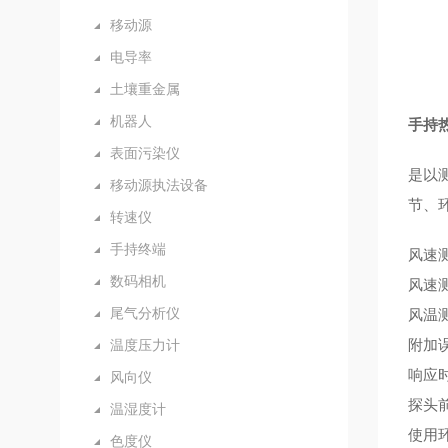
移动源
电导率
土壤重金属
机器人
手持
表面污染仪
是以
移动源执法设备
节、
转速仪
手持终端
风速测
数码相机
风速
尾气分析仪
风温测
附加
温度压力计
响应
风向仪
探头
温湿度计
使用
色度仪