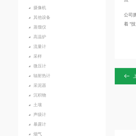
摄像机
公司
其他设备
着
“
蒸馏仪
高温炉
流量计
采样
微压计
辐射热计
采泥器
沉积物
土壤
声级计
暴露计
烟气