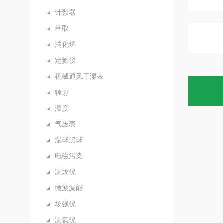
计数器
萃取
消化炉
定氮仪
机械通风干湿表
辐射
温度
气压表
湿球黑球
电磁污染
测汞仪
微波漏能
场强仪
测氡仪