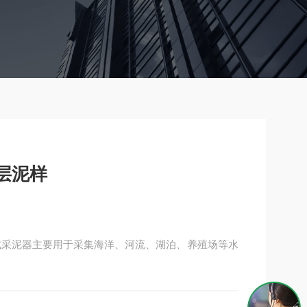
层泥样
式采泥器主要用于采集海洋、河流、湖泊、养殖场等水
、挖泥斗组件、转轴组件和限位释放组件四大部分组