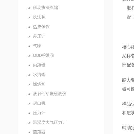
移动执法终端
取样量
配 重
执法包
热成像仪
差压计
气味
核心
OBD检测仪
采样管
部配
内窥镜
水浴锅
静力
燃烧炉
器可
放射性活度检测仪
封口机
样品
和层
压力计
温湿度大气压力计
辅助
菌落器