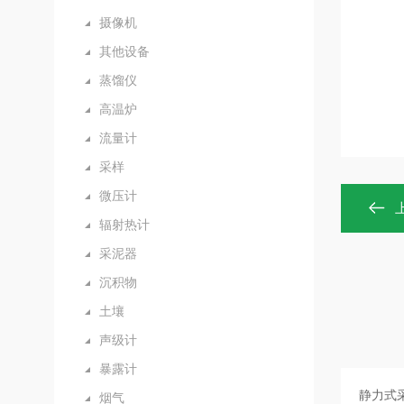
摄像机
其他设备
蒸馏仪
高温炉
流量计
采样
微压计
辐射热计
采泥器
沉积物
土壤
声级计
暴露计
烟气