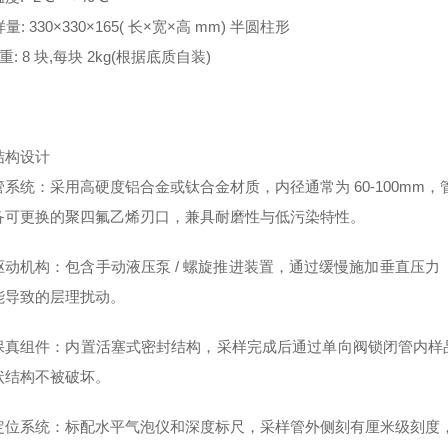
: 330×330×165( 长×宽×高 mm) 半圆柱形
: 8 块,每块 2kg(根据底质自装)
结构设计
系统：采用高硬度铝合金或钛合金材质，内径通常为 60-100mm，
备可更换的聚四氟乙烯刃口，兼具耐磨性与低污染特性。
驱动机构：包含手动液压泵 / 螺旋推进装置，通过缓慢施加垂直压力（
能导致的层理扰动。
保真组件：内置活塞式密封结构，采样完成后通过单向阀锁闭管内样
状结构不被破坏。
定位系统：标配水平气泡仪和深度标尺，采样管外侧刻有厘米级刻度，