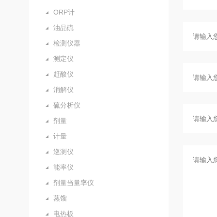
ORP计
油品硫
检测仪器
测定仪
赶酸仪
消解仪
硫分析仪
剂量
计量
巡测仪
能率仪
剂量当量率仪
蒸馏
电热板