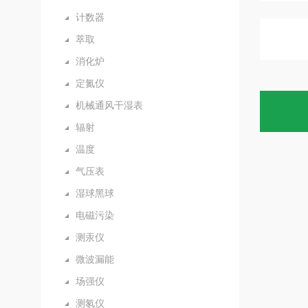
计数器
萃取
消化炉
定氮仪
机械通风干湿表
辐射
温度
气压表
湿球黑球
电磁污染
测汞仪
微波漏能
场强仪
测氡仪