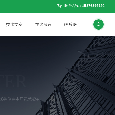
服务热线：
15376395192
技术文章
在线留言
联系我们
TER
式采泥器 采集水底表层泥样