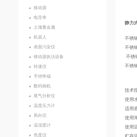
移动源
电导率
静力
土壤重金属
机器人
不锈
表面污染仪
不锈
不锈
移动源执法设备
不锈
转速仪
手持终端
数码相机
技术
尾气分析仪
使用水
温度压力计
适用
风向仪
使用海
温湿度计
使用温
色度仪
贮存温