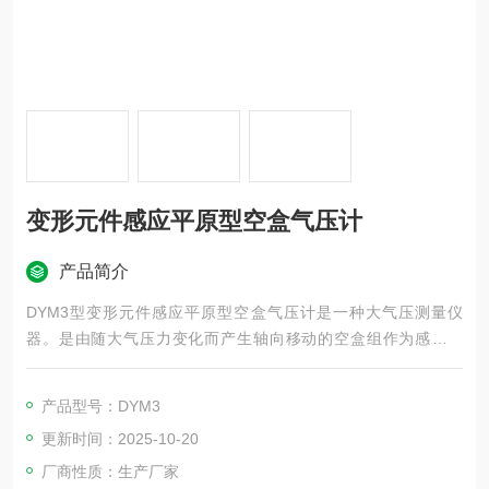
变形元件感应平原型空盒气压计
产品简介
DYM3型变形元件感应平原型空盒气压计是一种大气压测量仪
器。是由随大气压力变化而产生轴向移动的空盒组作为感应原
件，它通过拉杆和传动机构带动指针、指示出当时的大气压力
值。广泛地应用于气象、军事、航空、航海、农业、测量、地
产品型号：DYM3
质、工矿企业和科研等领域，成为测量大气压力的常规仪器。
更新时间：2025-10-20
厂商性质：生产厂家