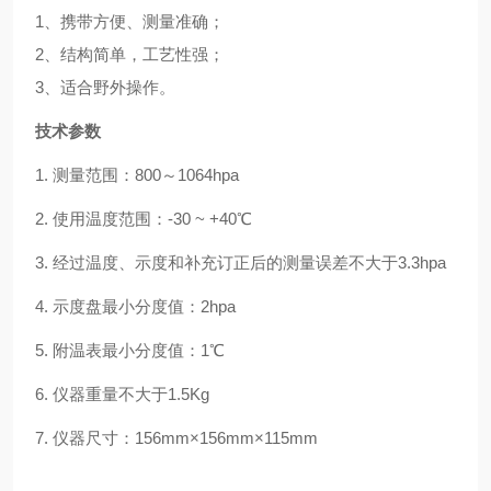
1、
携带方便、测量准确；
2
、结构简单，工艺性强；
3
、适合野外操作。
技术参数
1.
测量范围：
800
～
1064hpa
2.
使用温度范围：
-30 ~ +40℃
3.
经过温度、示度和补充订正后的测量误差不大于
3.3hpa
4.
示度盘最小分度值：
2hpa
5.
附温表最小分度值：
1℃
6.
仪器重量不大于
1.5Kg
7.
仪器尺寸：
156mm×156mm×115mm