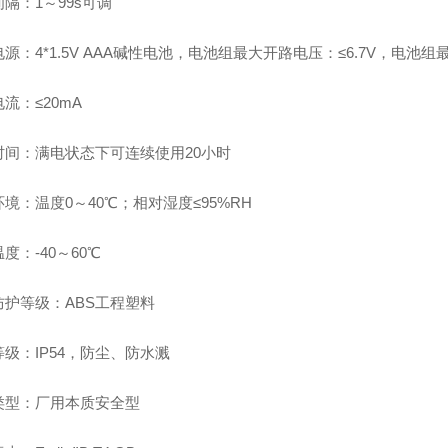
隔：1～99s可调
源：4*1.5V AAA碱性电池，电池组最大开路电压：≤6.7V，电池组最
流：≤20mA
时间：满电状态下可连续使用20小时
境：温度0～40℃；相对湿度≤95%RH
度：-40～60℃
防护等级：ABS工程塑料
级：IP54，防尘、防水溅
类型：厂用本质安全型