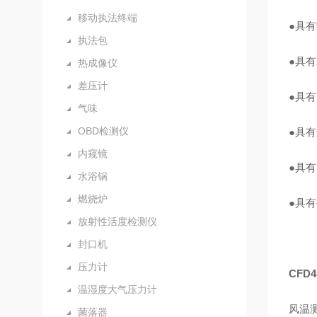
移动执法终端
●具
执法包
●具
热成像仪
差压计
●具
气味
OBD检测仪
●具
内窥镜
●具
水浴锅
燃烧炉
●具
放射性活度检测仪
封口机
压力计
CFD4
温湿度大气压力计
风温测
菌落器