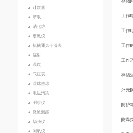
存储间
计数器
工作电
萃取
消化炉
工作电
定氮仪
工作
机械通风干湿表
辐射
工作环
温度
气压表
存储温
湿球黑球
外壳
电磁污染
测汞仪
防护等
微波漏能
防爆
场强仪
测氡仪