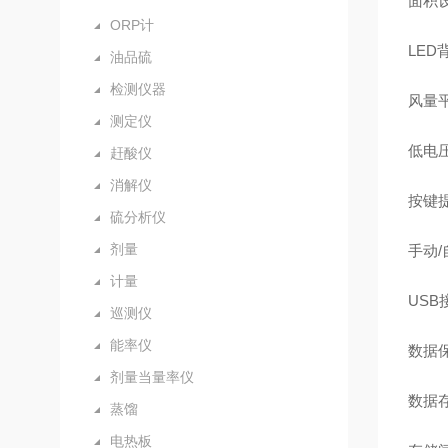
面积设
ORP计
LE
油品硫
检测仪器
风量
测定仪
低电
赶酸仪
消解仪
按键
硫分析仪
剂量
手动
计量
USB
巡测仪
能率仪
数据
剂量当量率仪
数据
蒸馏
电热板