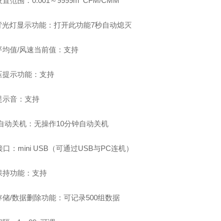
置范围：0.001～9999m
CFM/CMM
D背光灯显示功能：打开此功能7秒自动熄灭
平均值/风速当前值：支持
压提示功能：支持
提示音：支持
/自动关机：无操作10分钟自动关机
接口：mini USB（可通过USB与PC连机）
保持功能：支持
存储/数据删除功能：可记录500组数据