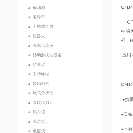
CFD4
移动源
电导率
CF
土壤重金属
中的
机器人
好，
表面污染仪
应用
移动源执法设备
转速仪
手持终端
数码相机
CFD4
尾气分析仪
●携
温度压力计
风向仪
●灵
温湿度计
●具
色度仪