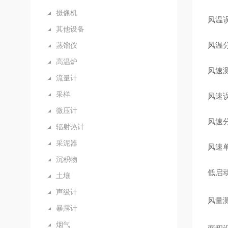
摄像机
风温误
其他设备
风温分
蒸馏仪
高温炉
风速测
流量计
采样
风速误
微压计
风速分
辐射热计
采泥器
风速单位
沉积物
低启动风
土壤
声级计
风量测
暴露计
烟气