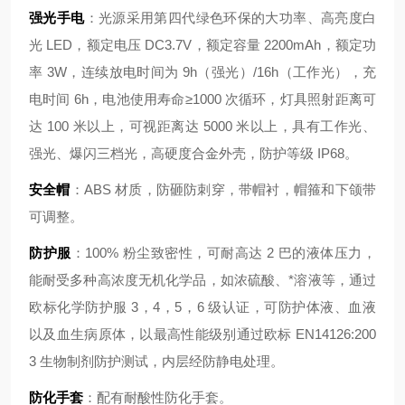
强光手电
：光源采用第四代绿色环保的大功率、高亮度白
光 LED，额定电压 DC3.7V，额定容量 2200mAh，额定功
率 3W，连续放电时间为 9h（强光）/16h（工作光），充
电时间 6h，电池使用寿命≥1000 次循环，灯具照射距离可
达 100 米以上，可视距离达 5000 米以上，具有工作光、
强光、爆闪三档光，高硬度合金外壳，防护等级 IP68。
安全帽
：ABS 材质，防砸防刺穿，带帽衬，帽箍和下颌带
可调整。
防护服
：100% 粉尘致密性，可耐高达 2 巴的液体压力，
能耐受多种高浓度无机化学品，如浓硫酸、*溶液等，通过
欧标化学防护服 3，4，5，6 级认证，可防护体液、血液
以及血生病原体，以最高性能级别通过欧标 EN14126:200
3 生物制剂防护测试，内层经防静电处理。
防化手套
：配有耐酸性防化手套。