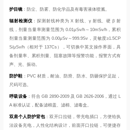
护目镜
：防尘、防雾、防化学品及有毒害液体喷溅。
辐射检测仪
：探测射线种类为 X 射线、γ 射线、硬 β 射
线，剂量当量率测量范围为 0.01μSv/h～10mSv/h，累积
剂量当量测量范围为 0.00μSv～999.9Sv，灵敏度≥1.5CP
S/μSv/h（相对于 137Cs），可切换中英文操作界面，具
备剂量率、累积剂量、阻塞故障等报警功能，报警方式有
声、光、振动。
防护鞋
：PVC 材质，耐油、防滑、防水、防砸保护足趾，
尺码可选。
呼吸设备
：符合 GB 2890-2009 及 GB 2626-2006，通过 L
A 标准认证，配备滤棉盖、滤棉、滤毒盒。
双肩个人防护背包
：双开口拉链，带充电插口，方便给执
法设备充电，人性化结构设计，前面开口拉链，可便捷存