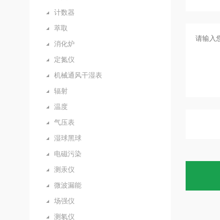
计数器
萃取
消化炉
定氮仪
机械通风干湿表
辐射
温度
气压表
湿球黑球
电磁污染
测汞仪
微波漏能
场强仪
测氡仪