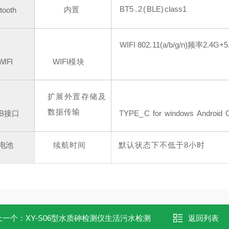
BT
5
.2(
BLE
)
class
1
内置
tooth
WIFI
802.
11(a/b/g/n)频率2
.4G+5
WI
FI
WIFI
模块
扩展外置存储
及
数据传输
B
接口
TYPE
_
C
for
windows
Android
电池
续航时间
默认状态下不低于
8小时
上一个：
XY-S06型水质砷检测仪生活污水检测
返回列表