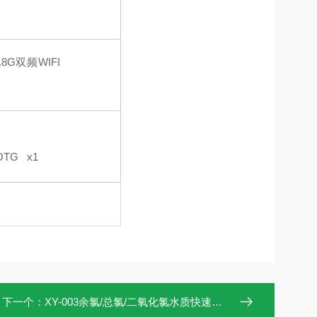
.8G
双频
WIFI
OTG
x
1
下一个：
XY-003余氯/总氯/二氧化氯水质快速测定