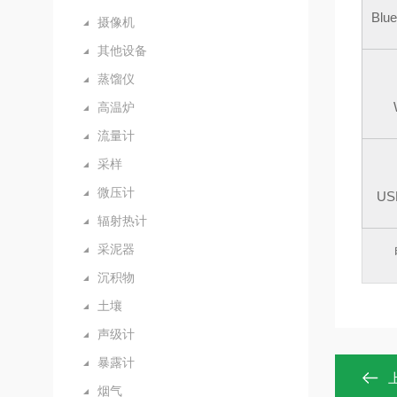
Blue
摄像机
其他设备
蒸馏仪
高温炉
流量计
采样
微压计
US
辐射热计
采泥器
沉积物
土壤
声级计
暴露计
烟气