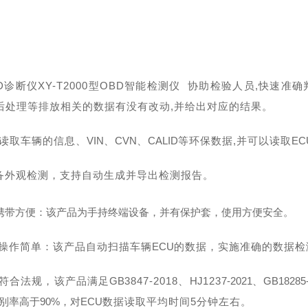
D诊断仪XY-T2000型OBD智能检测仪 协助检验人员,快速准确
后处理等排放相关的数据有没有改动,并给出对应的结果。
读取车辆的信息、
VIN
、
CVN
、
CALID
等环保数据
,并可以读取
EC
备外观检测，支持自动生成并导出检测报告。
携带方便：该产品为手持终端设备，并有保护套，使用方便安全。
操作简单：该产品自动扫描车辆
ECU
的数据，实施准确的数据检
符合法规，该产品满足
GB
3847-2018、
HJ
123
7-2021、
GB
18285
别率高于90%，对
ECU
数据读取平均时间
5分钟左右。