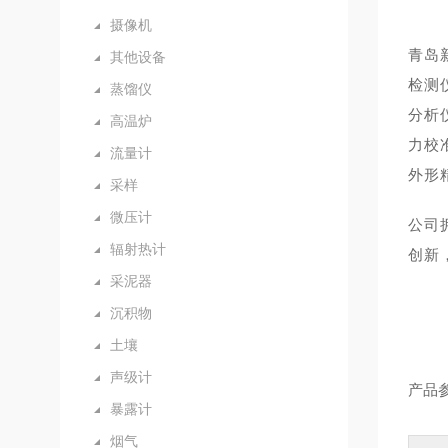
摄像机
青岛
其他设备
检测
蒸馏仪
分析
高温炉
力校
流量计
外形
采样
微压计
公司
辐射热计
创新
采泥器
沉积物
土壤
声级计
产品
暴露计
烟气