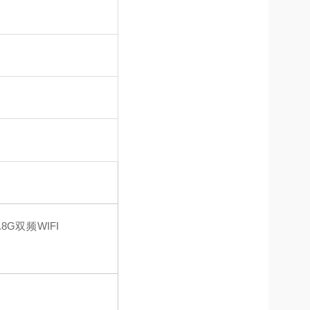
.8G
双频
WIFI