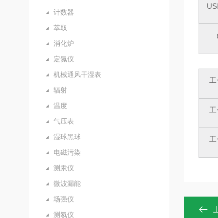
US
计数器
萃取
消化炉
定氮仪
机械通风干湿表
工
辐射
温度
工
气压表
湿球黑球
工
电磁污染
测汞仪
微波漏能
场强仪
测氡仪