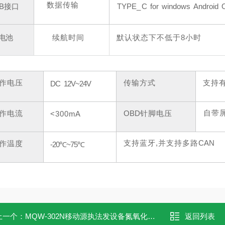
数据传输
B
接口
TYPE
_
C
for
windows
Android
电池
续航时间
默认状态下不低于
8小时
作电压
传输方式
支持
DC
12V~24V
自带
作电流
OBD
针脚电压
<300
mA
支持蓝牙
,并支持多路
CAN
作温度
-20℃~75℃
上一个：
MQW-302N移动源执法发设备氮氧化物快速检测仪
返回列表