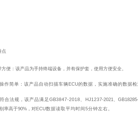
特点
带方便：该产品为手持终端设备，并有保护套，使用方便安全。
操作简单：该产品自动扫描车辆
ECU
的数据，实施准确的数据检
符合法规，该产品满足
GB
3847-2018、
HJ
123
7-2021、
GB
18285
别率高于90%，对
ECU
数据读取平均时间
5分钟左右。