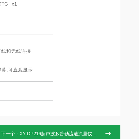
OTG
x
1
有线和无线连接
屏幕
,可直观显⽰
下一个：
XY-DP216超声波多普勒流速流量仪 河道测量