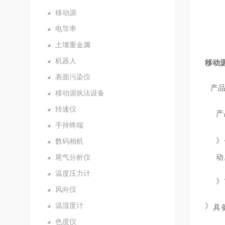
移动源
电导率
土壤重金属
机器人
移动
表面污染仪
产
移动源执法设备
转速仪
产
手持终端
》
数码相机
动
尾气分析仪
温度压力计
》
风向仪
温湿度计
》
具
色度仪