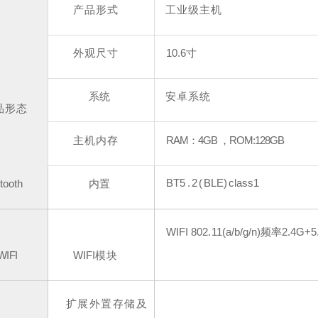
产品形式
工业级主机
外观尺寸
10.6寸
系统
安卓系统
品形态
主机内存
RAM：4GB ，ROM:128GB
BT
5
.2(
BLE
)
class
1
tooth
内置
WIFI
802.
11(a/b/g/n)频率2
.4G+5
WI
FI
WIFI
模块
扩展外置存储及