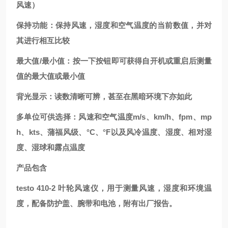
风速）
保持功能：保持风速，湿度和空气温度的当前数值，并对
其进行相互比较
最大值
/
最小值：按一下按钮即可获得自开机或重启后测量
值的最大值或最小值
背光显示：读数清晰可辨，甚至在黑暗环境下亦如此
多单位可供选择：风速和空气温度
m/s
、
km/h
、
fpm
、
mp
h
、
kts
、蒲福风级、
°C
、
°F
以及风冷温度、湿度、相对湿
度、湿球和露点温度
产品包含
testo 410-2
叶轮风速仪，用于测量风速，湿度和环境温
度，配备防护盖、腕带和电池，附有出厂报告。