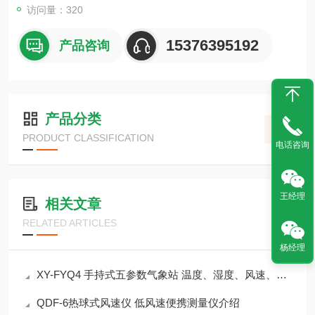
访问量：320
15376395192
产品咨询
产品分类
PRODUCT CLASSIFICATION
电话咨询
王经理
相关文章
RELATED ARTICLES
杨经理
XY-FYQ4 手持式五参数气象站 温度、湿度、风速、风向、气压
QDF-6热球式风速仪 低风速便携测量仪介绍