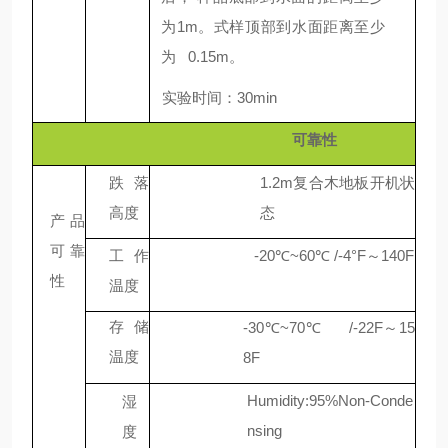
为
1m。式样顶部到水面距离至少
为
0.15m。
实验时间：30min
可靠性
跌落
1.2m复合木地板开机状
高度
态
产品
可靠
工作
-20℃~60℃ /-4°F～140F
性
温度
存储
-30℃~70℃
/-22F～15
温度
8F
Humidity:95%Non-Conde
湿
nsing
度