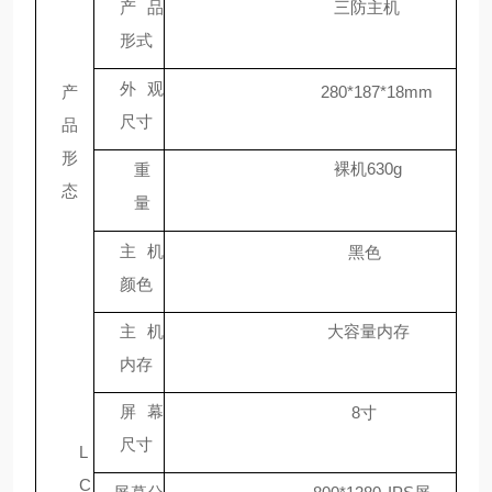
产品
三防主机
形式
外观
产
280*187*18mm
尺寸
品
形
裸机630g
重
态
量
主机
黑色
颜色
主机
大容量内存
内存
屏幕
8寸
尺寸
L
C