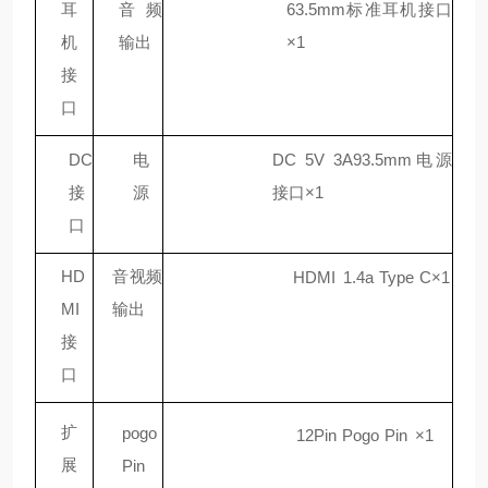
耳
音频
63.5
mm
标准耳机接口
机
输出
×1
接
口
DC
电
DC 5V
3A93.5mm电源
接
源
接口×1
口
HD
音视频
HDMI
1.4a
Type
C×1
MI
输出
接
口
扩
pogo
12Pin
Pogo
Pin
×1
展
Pin