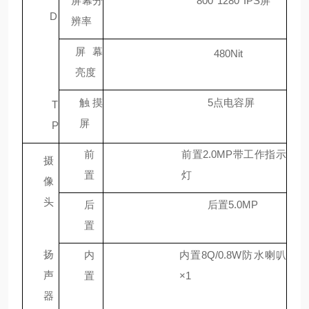
屏幕分
800*1280
IPS屏
D
辨率
屏幕
480Nit
亮度
触摸
5点电容屏
T
屏
P
前
前置2.0MP带工作指示
摄
置
灯
像
头
后
后置5.0MP
置
扬
内
内置8Q/0.8W防水喇叭
声
置
×1
器