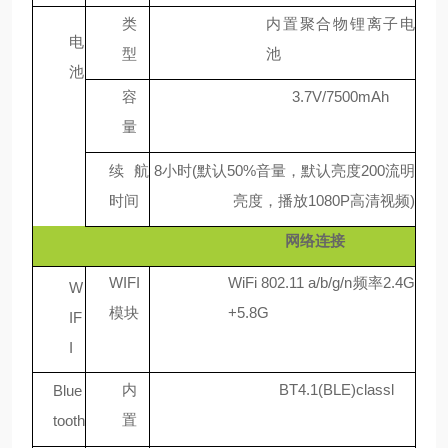
类
内置聚合物锂离子电
电
型
池
池
容
3.7V/7500mAh
量
续航
8小时(默认50%音量，默认亮度200流明
时间
亮度，播放1080P高清视频)
网络连接
WIFI
WiFi 802.11 a/b/g/n频率2.4G
W
模块
+5.8G
IF
I
内
BT4.1(BLE)classl
Blue
置
tooth