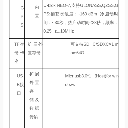
U-blox NEO-7,支持GLONASS,QZSS,G
内
G
PS;捕获灵敏度：-16
0 dBm
冷启动时
置
P
间：
<30秒，热启动时间<28秒，频率：
S
0.25Hz...10MHz
TF存
扩展外
可支持SDHC/SDXC×1 m
储卡
置存储
ax:64G
座
扩展
US
Micr usb3.0*1
(Host)for win
外置
B
接
dows
存
口
储 及
数据
传输