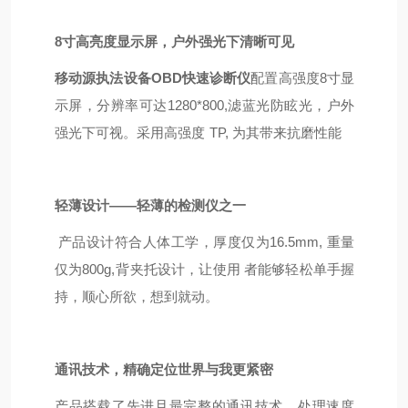
8寸高亮度显示屏，户外强光下清晰可见
移动源执法设备OBD快速诊断仪
配置高强度
8寸显
示屏，分辨率可达1280*800,滤蓝光防眩光，户外
强光下可视。采用高强度
TP
,
为其带来抗磨性能
轻薄设计——
轻薄的检测仪之一
产品设计符合人体工学，厚度仅为
16.5
mm
,
重量
仅为
800
g,
背夹托设计，让使用
者能够轻松单手握
持，顺心所欲，想到就动。
通讯技术，精确定位世界与我更紧密
产品搭载了先进且最完整的通讯技术，处理速度