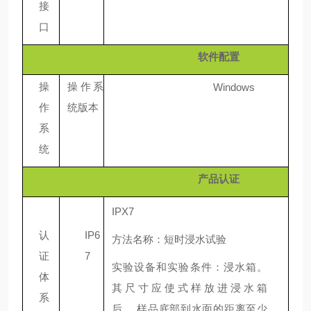
接
口
软件配置
操
操作系
Windows
作
统版本
系
统
产品认证
IPX7
认
IP6
方法名称：短时浸水试验
证
7
实验设备和实验条件：浸水箱。
体
其尺寸应使式样放
进浸水箱
系
后，
样品底部到水面的距离至少