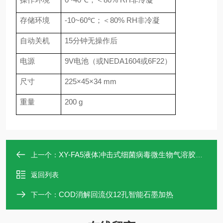
存储环境
-10~60℃；＜80% RH非冷凝
自动关机
15分钟无操作后
电源
9V电池（或NEDA1604或6F22）
尺寸
225×45×34 mm
重量
200 g
XY-FA5液体冲击式细菌病毒微生物气溶胶采样器
上一个：
返回列表
COD消解回流仪12孔智能石墨加热
下一个：