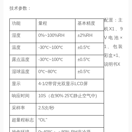
技术参数：
配置：主
功能
量程
基本精度
机X1、9
湿度
0%~100%RH
±2%RH
V电池×
1、包装
温度
-30℃~100℃
±0.5℃
彩盒×1、
露点温度
-30℃~100℃
±0.5℃
说明书X
湿球温度
0℃~80℃
±0.5℃
显示
4-1/2带背光双显示LCD屏
响应时间
10S（在90% 25℃静止空气中)
采样率
2.5次/秒
超量程标志
“OL"
操作环境
0~40℃；＜80% RH非冷凝