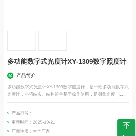
多功能数字式光度计XY-1309数字照度计
产品简介
多功能数字式光度计XY-1309数字照度计，是一款多功能数字式
光度计，小巧结实、结构简单易于操作使用，是测量光度（LUX/
FC）的理想精确仪器。探测头由非常稳定、耐用的硅光敏二极管
和光谱响应过滤器组成，对不同角度的输入光有充分的补偿和校
产品型号：
正作用。内置的USB接口可将数据快速便捷地传输到电脑上进行
更新时间：2025-10-21
存储与分析。
厂商性质：生产厂家