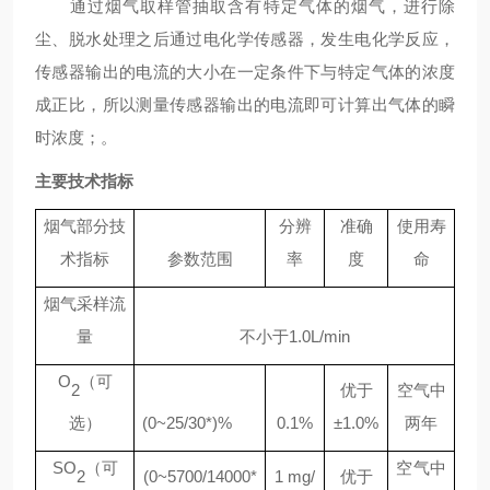
通过烟气取样管抽取含有特定气体的烟气，进行除
尘、脱水处理之后通过电化学传感器，发生电化学反应，
传感器输出的电流的大小在一定条件下与特定气体的浓度
成正比，所以测量传感器输出的电流即可计算出气体的瞬
时浓度；。
主要技术指标
烟气部分技
分辨
准确
使用寿
术指标
参数范围
率
度
命
烟气采样流
量
不小于
1.0L/min
O
（可
2
优于
空气中
选）
(0~25/30*)%
0.1%
±
1.0%
两年
SO
（可
空气中
2
(0~5700/14000*
1 mg/
优于