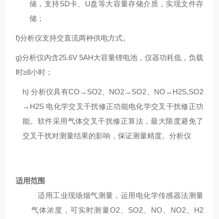
储，支持
SD
卡、
U
盘等大容量存储介质，实现文件存
储；
f)
分析仪支持交直流两种供电方式。
g)
分析仪内含
25.
6
V
5
AH
大容量锂电池，仪器功耗低，负载
时
≥
8
小时；
h)
分析仪具有
CO
→
SO2
、
NO2
→
SO2
、
NO
→
H2S,SO2
→
H2S
电化学交叉干扰修正功能电化学交叉干扰修正功
能。软件采用气体交叉干扰修正算法，最大限度避免了
交叉干扰对测量结果的影响，保证测量精度。
分析仪
适用范围
适用工业现场烟气测量，运用电化学传感器法测量
气体浓度，可实时测量
O2
、
SO2
、
NO
、
NO2
、
H2