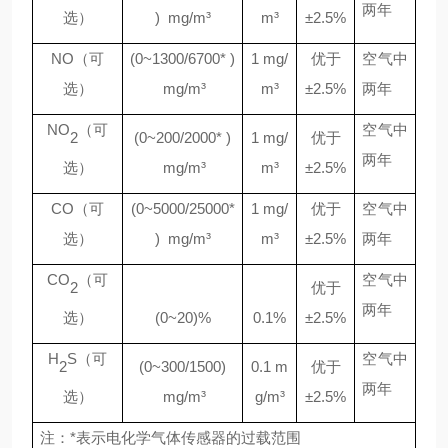
两年
选）
) mg/m
³
m
³
±
2.5%
NO
（可
(0~1300/6700* )
1 mg/
优于
空气中
选）
mg/m
³
m
³
±
2.5%
两年
NO
（可
空气中
2
(0~200/2000* )
1 mg/
优于
两年
选）
mg/m
³
m
³
±
2.5%
CO
（可
(0~5000/25000*
1 mg/
优于
空气中
选）
) mg/m
³
m
³
±
2.5%
两年
CO
（可
空气中
2
优于
两年
选）
(0~20)%
0.1%
±
2.5%
H
S
（可
空气中
2
(0~300/1500)
0.1 m
优于
两年
选）
mg/m
³
g/m
³
±
2.5%
注：
*
表示电化学气体传感器的过载范围