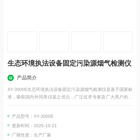
生态环境执法设备固定污染源烟气检测仪
产品简介
XY-3000E生态环境执法设备固定污染源烟气检测仪是基于国家标
准，吸取国内外同类仪器之优点，广泛征求专家及广大用户的意
见，由我公司研发人员精心研制的新一代便携式智能烟气分析
仪，应用当前计算机、传感器及新材料等领域的高新技术，竭力
产品型号：XY-3000E
为用户提供一台质量可靠、性能稳定、适合国情的高品质仪器。
更新时间：2025-10-21
厂商性质：生产厂家