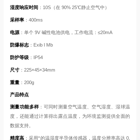
湿度响应时间
：10S（在 90% 25℃静止空气中）
采样率
：400ms
电源
：单个 9V 碱性电池供电，工作电流：≤20mA
防爆标志
：Exib I Mb
防护等级
：IP54
尺寸
：225×45×34mm
重量
：200g
产品特点
测量功能多样
：可同时测量空气温度、空气湿度、湿球温
度，还能通过计算得出露点温度，为环境监测提供全面的
数据支持。
精度高
：采用*的温湿度半导体传感器，温度分辨率高达 0.