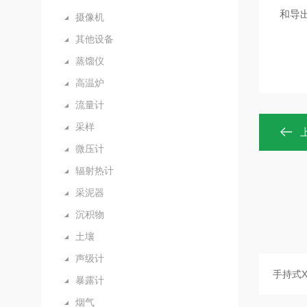
和导
摄像机
其他设备
蒸馏仪
高温炉
流量计
采样
微压计
辐射热计
采泥器
沉积物
土壤
声级计
暴露计
烟气