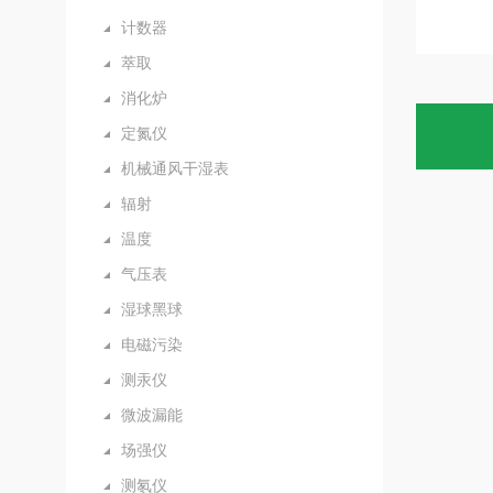
计数器
萃取
消化炉
定氮仪
机械通风干湿表
辐射
温度
气压表
湿球黑球
电磁污染
测汞仪
微波漏能
场强仪
测氡仪