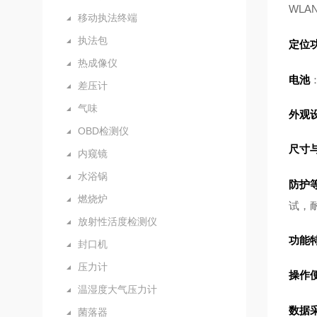
WLAN
移动执法终端
执法包
定位
热成像仪
电池
差压计
气味
外观
OBD检测仪
尺寸
内窥镜
水浴锅
防护
燃烧炉
试，
放射性活度检测仪
功能
封口机
压力计
操作
温湿度大气压力计
数据
菌落器