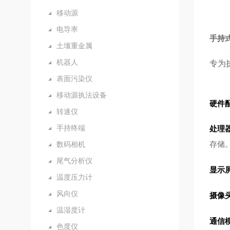
移动源
电导率
手持式
土壤重金属
机器人
专为
表面污染仪
移动源执法设备
硬件
转速仪
手持终端
处理
存储
数码相机
尾气分析仪
显示
温度压力计
风向仪
摄像
温湿度计
通信
色度仪