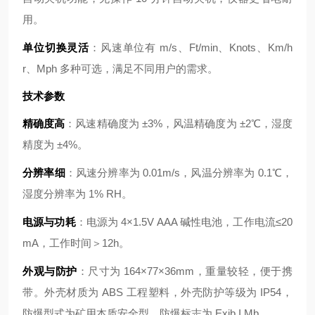
用。
单位切换灵活
：风速单位有 m/s、Ft/min、Knots、Km/h
r、Mph 多种可选，满足不同用户的需求。
技术参数
精确度高
：风速精确度为 ±3%，风温精确度为 ±2℃，湿度
精度为 ±4%。
分辨率细
：风速分辨率为 0.01m/s，风温分辨率为 0.1℃，
湿度分辨率为 1% RH。
电源与功耗
：电源为 4×1.5V AAA 碱性电池，工作电流≤20
mA，工作时间＞12h。
外观与防护
：尺寸为 164×77×36mm，重量较轻，便于携
带。外壳材质为 ABS 工程塑料，外壳防护等级为 IP54，
防爆型式为矿用本质安全型，防爆标志为 Exib I Mb。