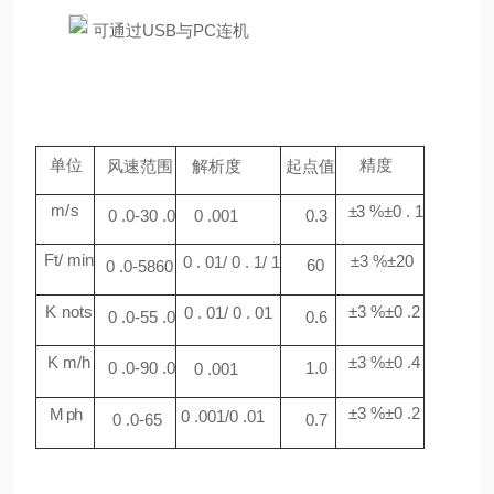
可通过
USB
与
PC
连机
单位
精
度
风速范
围
解
析度
起点值
m
/
s
±
3 %
±
0 . 1
0
.0-30 .0
0
.001
0.3
Ft
/
min
±
3 %
±
20
0 . 0
1
/ 0 . 1/ 1
60
0 .0-5860
K
nots
±
3 %
±
0 .
2
0 . 01/ 0 . 01
0
.0-55 .0
0.
6
K m/h
±
3 %
±
0 .
4
0
.0-90 .0
1.0
0
.001
±
3 %
±
0 .
2
M
ph
0
.001/0 .01
0 .0-6
5
0
.7