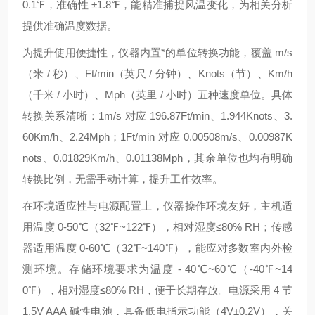
0.1℉，准确性 ±1.8℉，能精准捕捉风温变化，为相关分析
提供准确温度数据。
为提升使用便捷性，仪器内置*的单位转换功能，覆盖 m/s
（米 / 秒）、Ft/min（英尺 / 分钟）、Knots（节）、Km/h
（千米 / 小时）、Mph（英里 / 小时）五种速度单位。具体
转换关系清晰：1m/s 对应 196.87Ft/min、1.944Knots、3.
60Km/h、2.24Mph；1Ft/min 对应 0.00508m/s、0.00987K
nots、0.01829Km/h、0.01138Mph，其余单位也均有明确
转换比例，无需手动计算，提升工作效率。
在环境适应性与电源配置上，仪器操作环境友好，主机适
用温度 0-50℃（32℉~122℉），相对湿度≤80% RH；传感
器适用温度 0-60℃（32℉~140℉），能应对多数室内外检
测环境。存储环境要求为温度 - 40℃~60℃（-40℉~14
0℉），相对湿度≤80% RH，便于长期存放。电源采用 4 节
1.5V AAA 碱性电池，具备低电指示功能（4V±0.2V），关