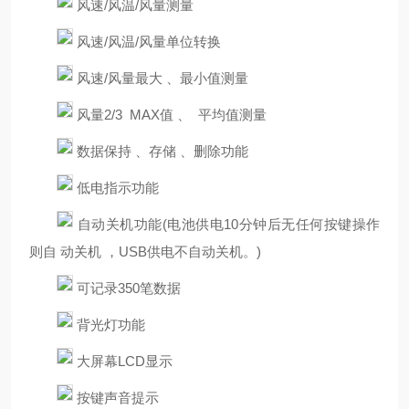
风速
/
风温
/
风量测量
风速
/
风温
/
风量单位转换
风速
/
风量最大 、最小值测量
风量
2/3 MAX
值 、 平均值测量
数据保持
、存储
、删除功能
低电指示功能
自动关机功能
(
电池供电
10
分钟后无任何按键操作
则自 动关机 ，
USB
供电不自动关机。
)
可记录
350
笔数据
背光灯功能
大屏幕
LCD
显示
按键声音提示