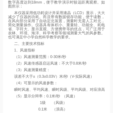
数字高度达到18mm，便于教学演示时较远距离观察。如
图所示：
本仪器采用低功耗设计并采用液晶（LCD）显示，大大
减少了仪器的功耗。而且带有数据锁存功能，便于读数，
在风向部分采用了自动定北装置，测量时无需人工对北，
简化测量操作。仪器具有体积小、重量轻、功能全、耗电
省、字符大、显示直观、方便携带等的优点，可广泛用于
农林、环境、海洋、科学考察等领域测量大气的风参数。
也可满足中小学自然科学教学的要求。
二、主要技术指标
1、风速指标
（1）风速测量范围：0-30米/秒
（2）风速传感器启运风速：不大于0.8米/秒
（3）风速测量精度：
误差不大于±（0.3±0.03V）米/秒（V-实际风速）
（4）可显示的风速参数：
瞬时风速、平均风速、瞬时风级、平均风级、对应浪高
（5）显示分辩率：0.1米/秒 （风速）
1级 （风级）
0.1米 （浪高）