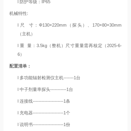
l 防护等级：IP65
机械特性:
l 尺 寸：Φ130×220mm（探头）、170×80×30mm
（主机）
l 重 量：3.5kg（整机）尺寸重量需再核定（2025-6-
6）
配置清单：
l
多功能辐射检测仪主机
-------1
台
l
中子剂量率探头
-----------1
台
l
连接线
---------------------1
条
l
充电器
---------------------1
个
l
说明书
---------------------1
份