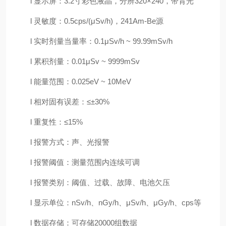
l 显示屏：3.2寸彩色液晶，分辨320×240，带背光
l 灵敏度：0.5cps/(μSv/h)，241Am-Be源
l 实时剂量当量率：0.1μSv/h ~ 99.99mSv/h
l 累积剂量：0.01μSv ~ 9999mSv
l 能量范围：0.025eV ~ 10MeV
l 相对固有误差：≤±30%
l 重复性：≤15%
l 报警方式：声、光报警
l 报警阈值：测量范围内连续可调
l 报警类别：阈值、过载、故障、电池欠压
l 显示单位：nSv/h、nGy/h、μSv/h、μGy/h、cps等
l 数据存储：可存储20000组数据