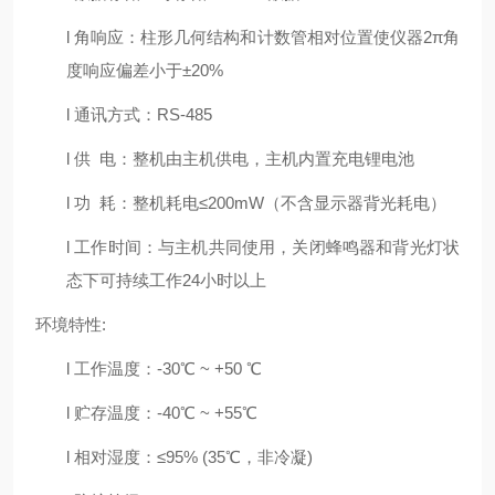
l 角响应：柱形几何结构和计数管相对位置使仪器2π角
度响应偏差小于±20%
l 通讯方式：RS-485
l 供 电：整机由主机供电，主机内置充电锂电池
l 功 耗：整机耗电≤200mW（不含显示器背光耗电）
l 工作时间：与主机共同使用，关闭蜂鸣器和背光灯状
态下可持续工作24小时以上
环境特性:
l 工作温度：-30℃ ~ +50 ℃
l 贮存温度：-40℃ ~ +55℃
l 相对湿度：≤95% (35℃，非冷凝)