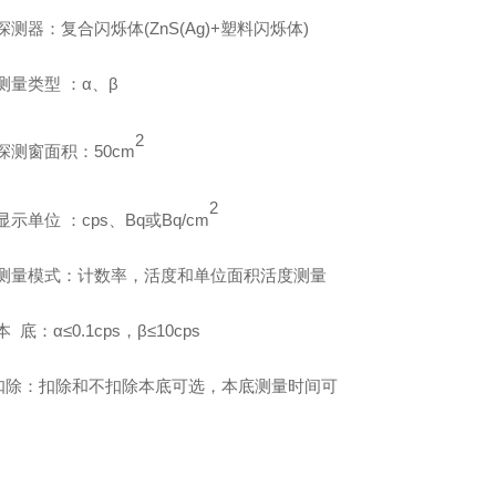
探测器：复合闪烁体
(ZnS(Ag)+
塑料闪烁体
)
测量类型
：
α
、
β
2
探测窗面积：
50cm
2
显示单位
：
cps
、
Bq
或
Bq/cm
测量模式：计数率，活度和单位面积活度测量
本
底：
α≤0.1cps
，
β≤10cps
扣除：扣除和不扣除本底可选，本底测量时间可