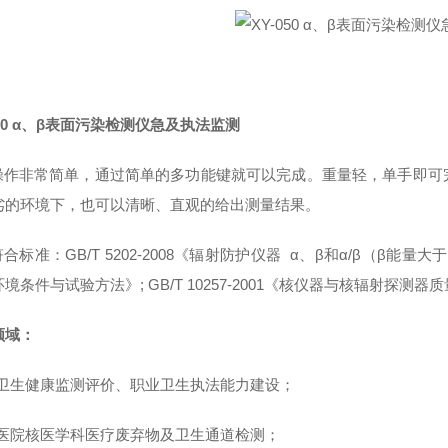
050 α、β表面污染检测仪急及执法监测
操作非常简单，通过简单的多功能键就可以完成。重量轻，单手即可
劣的环境下，也可以清晰、直观的给出测量结果。
符合标准：
GB/T 5202-2008
《辐射防护仪器
α
、
β
和
α/β
（
β
能量大于
环境条件与试验方法》
; GB/T 10257-2001
《核仪器与核辐射探测器质
领域：
卫生健康监测评价、职业卫生执法能力建设；
医院核医学科医疗废弃物及卫生通道检测；