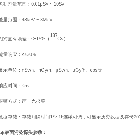
累积剂量范围：
0.01μSv ~ 10Sv
能量范围：
48keV ~ 3MeV
137
相对固有误差：
≤±15%
（
Cs
）
能量响应：
≤±20%
显示单位：
nSv/h
、
nGy/h
、
μSv/h
、
μGy/h
、
cps
等
响应时间：
≤5s
报警方式：声、光报警
数据存储：存储间隔时间
1S~1h
连续可调，可显示历史数据及存储
20
αβ
表面污染探头参数：