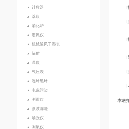
计数器
l
萃取
l
消化炉
定氮仪
l
机械通风干湿表
辐射
l
温度
l
气压表
湿球黑球
l
电磁污染
测汞仪
本底
微波漏能
场强仪
测氡仪