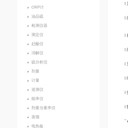
l
ORP计
油品硫
l
检测仪器
测定仪
l
赶酸仪
l
消解仪
硫分析仪
l
剂量
l
计量
巡测仪
l
能率仪
l
剂量当量率仪
蒸馏
¨
电热板