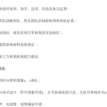
各级环保局、海关、边境、应急及执法监测；
军队战略部队、防化部队的辐射检测和危机处置；
核电站、核反应堆日常检测及应急
响应；
建筑装饰材料放射测定；
第三方检测机构能力建设。
特点
:
同时分辨和测量
γ
、
α
和
β
；
分体式设计，即可测量环境
γ
，又可探测表面污染，主机可单独作为
γ
声、光报警，报警阈值可调；