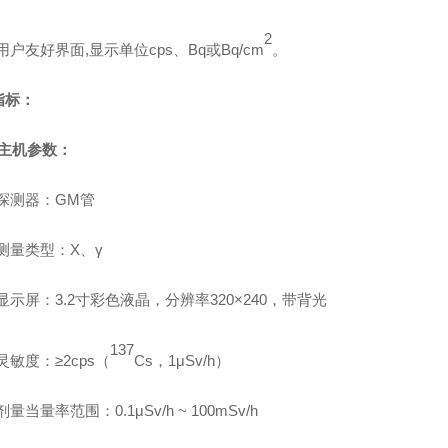
2
用户友好界面
,
显示单位
cps
、
Bq
或
Bq/cm
。
指标：
主机参数：
探测器：
GM
管
测量类型：
X
、
γ
显示屏：
3.2
寸彩色液晶，分辨率
320×240
，带背光
137
灵敏度：
≥2cps
（
Cs
，
1μSv/h
）
剂量当量率范围：
0.1μSv/h ~ 100mSv/h