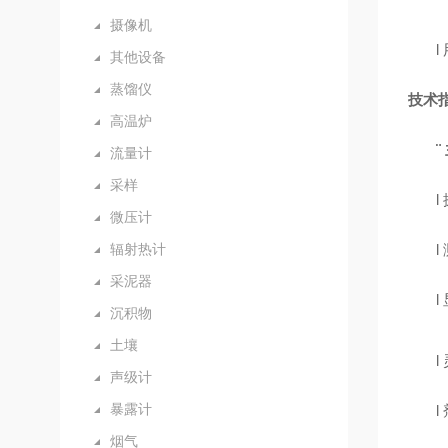
摄像机
l
其他设备
蒸馏仪
技术
高温炉
¨
流量计
采样
l
微压计
辐射热计
l
采泥器
l
沉积物
土壤
l
声级计
暴露计
l
烟气