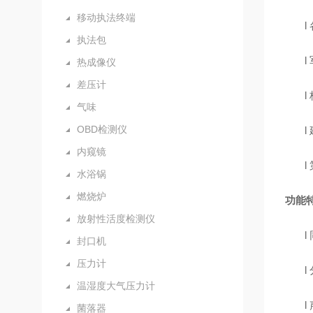
移动执法终端
l
执法包
l
热成像仪
差压计
l
气味
OBD检测仪
l
内窥镜
l
水浴锅
燃烧炉
功能
放射性活度检测仪
l
封口机
压力计
l
温湿度大气压力计
l
菌落器