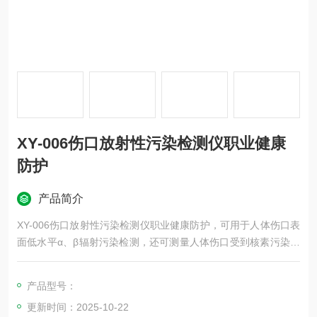
XY-006伤口放射性污染检测仪职业健康
防护
产品简介
XY-006伤口放射性污染检测仪职业健康防护，可用于人体伤口表
面低水平α、β辐射污染检测，还可测量人体伤口受到核素污染后
的外照射γ剂量率水平。具有良好的探测效率、较高的可靠性和方
便的操作特性。该仪器采用单片机控制，可连续进行测量数据的
产品型号：
记录存储，并由计算机通讯获取。
更新时间：2025-10-22