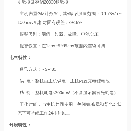
史数据及存储
20000
组数据
l
主机内置
GM
计数管，其
γ
辐射测量范围：
0.1μSv/h ~
100mSv/h,
相对固有误差：
≤±15%
l
报警类别：阈值、过载、故障、电池欠压
l
报警设置：
在
1cps~9999cps
范围内连续可调
电气特性：
l
通讯
方式
：
RS-485
l
供
电：整机由主机供电，主机内置充电锂电池
l
功
耗：整机耗电
≤200mW
（不含显示器背光耗电）
l
工作时间：与主机共同使用，关闭蜂鸣器和背光灯状
态下可持续工作
24
小时以上
环境特性：