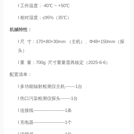
l
工作温度：
-40℃ ~ +50℃
l
相对湿度：
≤95%
（
35℃
）
机械特性：
l 尺 寸：170×80×30mm （主机）、Φ48×150mm（探
头）
l 重 量：700g 尺寸重量需再核定（2025-6-6）
配置清单：
l
多功能辐射检测仪主机
-------1
台
l
伤口污染检测仪探头
-------1
台
l
连接线
---------------------1
条
l
充电器
---------------------1
个