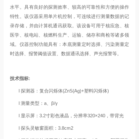
水平。具有良好的探测效率、较高的可靠性和方便的操作
特性。该仪器采用单片机控制，可连续进行测量数据的记
录存储，并由计算机通讯获取。该设备可用于核应急、核
医学、核电站、核燃料生产、运输、储存和商检等诸多领
域。仪器控制功能具有：本底测量定时选择、污染测量定
时选择、报警阈值设置、数据通讯选择、声光报警等。
技术指标
:
l
探测器：复合闪烁体
(ZnS(Ag)+
塑料闪烁体
)
l
测量类型：
a
、
β/γ
l
显示屏：
3.2
寸彩色液晶，分辨率
320
×
240
，带背光
l
探头灵敏窗面积：
3.8cm2