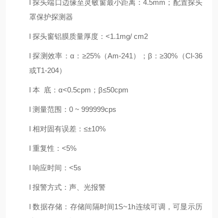
l
探头端口边缘至灵敏窗最小距离：
4.5mm
；配置探头
罩保护探测器
l
探头窗铝膜质量厚度：
<1.1mg/ cm2
l
探测效率：
α
：
≥25%
（
Am-241
）；
β
：
≥30%
（
Cl-36
或
T1-204
）
l
本
底：
α<0.5cpm
；
β≤50cpm
l
测量范围：
0 ~ 999999cps
l
相对固有误差：
≤±10%
l
重复性：
<5%
l
响应时间：
<5s
l
报警方式：声、光报警
l
数据存储：存储间隔时间
1S~1h
连续可调，可显示历