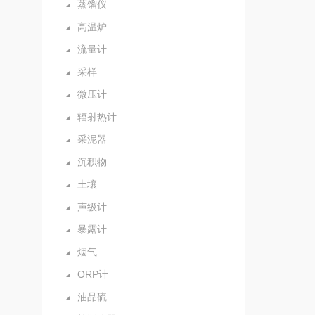
蒸馏仪
高温炉
流量计
采样
微压计
辐射热计
采泥器
沉积物
土壤
声级计
暴露计
烟气
ORP计
油品硫