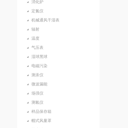
消化炉
定氮仪
机械通风干湿表
辐射
温度
气压表
湿球黑球
电磁污染
测汞仪
微波漏能
场强仪
测氡仪
样品保存箱
帽式风量罩