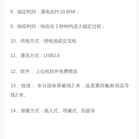
8
、稳定时间：通电后约
10
秒钟；
9
、响应时间：响应在
1
秒钟内进入稳定过程；
10
、供电方式：锂电池或交流电
11
、通讯方式：
USB
2.0
12
、软件：
上位机软件免费赠送
13
、线缆：
水分国标屏蔽线
2
米，温度聚四氟耐高温导
线
2
米。
14
、测量方式：插入式、埋藏式、剖面等