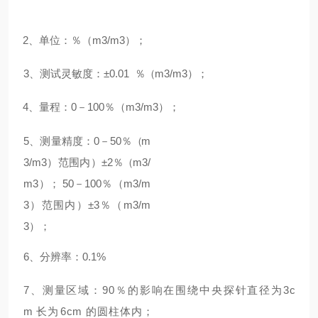
2
、单位
：％（
m3/m3
）；
3
、测试灵敏度：
±0.01
％（
m3/m3
）；
4
、量程：
0
－
100
％（
m3/m3
）；
5
、测量精度：
0
－
50
％（
m
3/m3
）范围内）
±2
％（
m3/
m3
）；
50
－
100
％（
m3/m
3
）范围内）
±3
％（
m3/m
3
）；
6
、分辨率：
0.1%
7
、测量区域：
90
％的影响在围绕中央探针直径为
3
c
m
长为
6
cm
的圆柱体内；