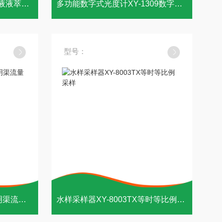
水样油类测定自动萃取装置液液萃取仪
多功能数字式光度计XY-1309数字照度计
型号：
适应于十种堰型XY-6800R明渠流量计
水样采样器XY-8003TX等时等比例采样