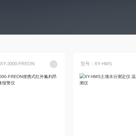
Y-2000-FREON
型号：XY-HMS