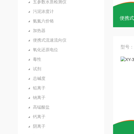
五参数水质检测仪
污泥浓度计
便携式
氨氮六价铬
加热器
便携式流速流向仪
型号：
氧化还原电位
毒性
试剂
总碱度
铅离子
钠离子
高锰酸盐
钙离子
阴离子