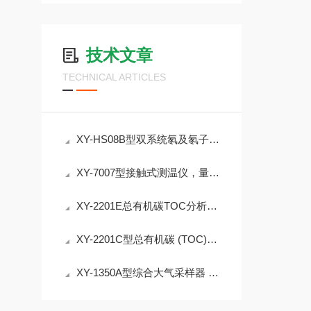
技术文章
TECHNICAL ARTICLES
XY-HS08B型双系统氡及氡子体测量仪，触控屏操作一键式标准化
XY-7007型接触式测温仪，量程覆盖-70~200℃宽温区
XY-2201E总有机碳TOC分析仪 高温催化氧化
XY-2201C型总有机碳 (TOC)分析仪 紫外灯窗口易观察
XY-1350A型综合大气采样器 环境空气颗粒物采样器