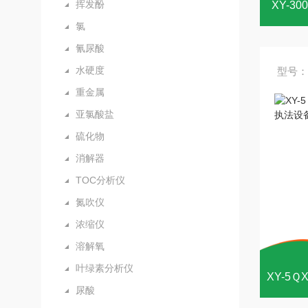
挥发酚
XY-3
氯
氰尿酸
水硬度
型号：
重金属
亚氯酸盐
硫化物
消解器
TOC分析仪
氮吹仪
浓缩仪
溶解氧
叶绿素分析仪
尿酸