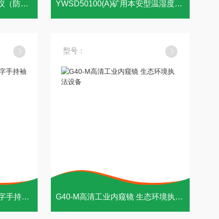
XY-2015红外CO2气体分析仪（防爆）
YWSD50100(A)矿用本安型温湿度检测仪防爆
型号：
糖液浓度监测PAL-BX/RI 数字手持袖珍折射仪
G40-M高清工业内窥镜 生态环境执法设备