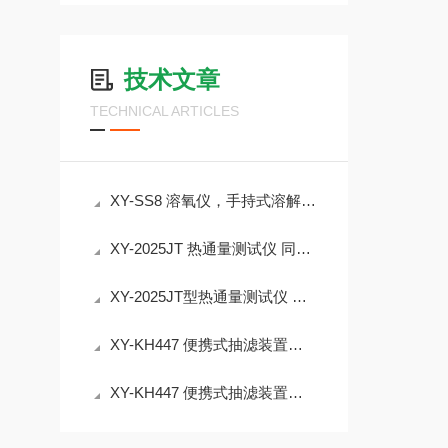
技术文章
TECHNICAL ARTICLES
XY-SS8 溶氧仪，手持式溶解氧测定仪，3.5寸彩屏显示
XY-2025JT 热通量测试仪 同时显示辐射热/热流/太阳辐射
XY-2025JT型热通量测试仪 测试两路射热太阳辐射
XY-KH447 便携式抽滤装置｜＜55dB 低噪声 水质过滤实验室外场设备介绍
XY-KH447 便携式抽滤装置｜10 小时长续航 污水处理厂水样现场前处理方案