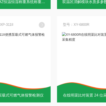
XY-650HZ恒温恒湿称重系统称重低浓度颗粒物
双温区消解模块水质多参
P-311II
型号：XY-6800R
泵吸式可燃气体报警检测仪
在线明渠比对装置 24 位