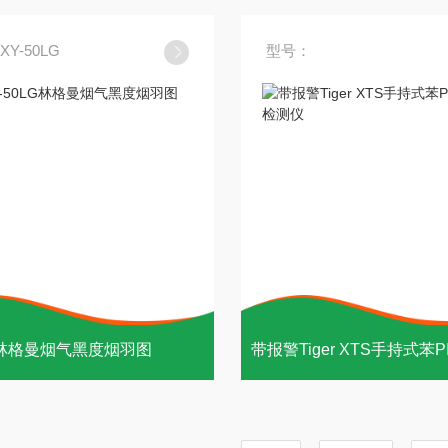
Y-50LG
型号：
林格曼烟气黑度烟羽图