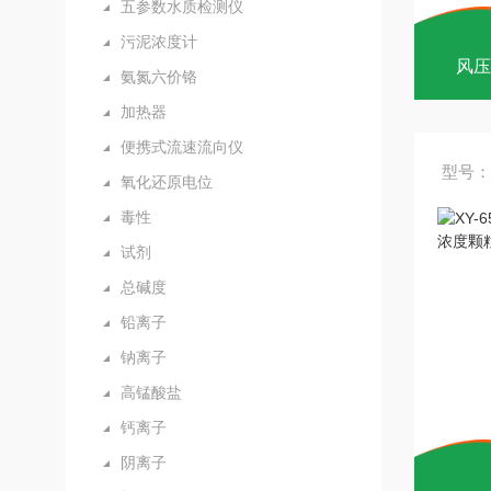
五参数水质检测仪
污泥浓度计
风压
氨氮六价铬
加热器
便携式流速流向仪
型号：
氧化还原电位
毒性
试剂
总碱度
铅离子
钠离子
高锰酸盐
钙离子
阴离子