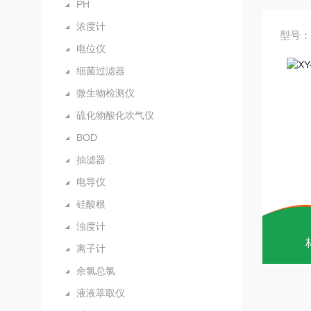
PH
浓度计
型号：X
电位仪
细菌过滤器
微生物检测仪
硫化物酸化吹气仪
BOD
抽滤器
电导仪
硅酸根
浊度计
离子计
余氯总氯
液液萃取仪