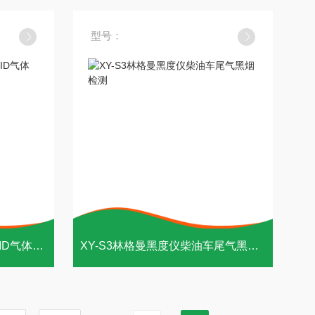
型号：
带报警Tiger XTS手持式苯PID气体检测仪
XY-S3林格曼黑度仪柴油车尾气黑烟检测